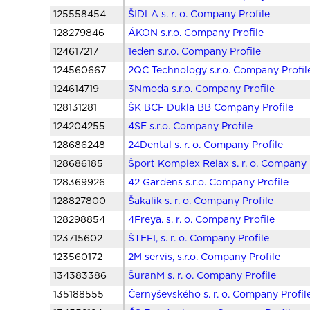
125558454
ŠIDLA s. r. o. Company Profile
128279846
ÁKON s.r.o. Company Profile
124617217
1eden s.r.o. Company Profile
124560667
2QC Technology s.r.o. Company Profil
124614719
3Nmoda s.r.o. Company Profile
128131281
ŠK BCF Dukla BB Company Profile
124204255
4SE s.r.o. Company Profile
128686248
24Dental s. r. o. Company Profile
128686185
Šport Komplex Relax s. r. o. Company 
128369926
42 Gardens s.r.o. Company Profile
128827800
Šakalik s. r. o. Company Profile
128298854
4Freya. s. r. o. Company Profile
123715602
ŠTEFI, s. r. o. Company Profile
123560172
2M servis, s.r.o. Company Profile
134383386
ŠuranM s. r. o. Company Profile
135188555
Černyševského s. r. o. Company Profil