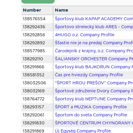
Number
Name
138576554
Športový klub KAPAP ACADEMY Comp
138292436
Športovo strelecký klub ARES - Comp
138292856
4HUGO o.z. Company Profile
138292892
Šťastie nie je na predaj Company Prof
138577985
Čarodejník z krajiny, o.z. Company Pro
138292110
ŠALIANSKY ORCHESTER Company Pro
138291866
Športový klub BAJKORUN Company P
138581352
Čas pre hviezdy Company Profile
138032506
"ŠPORT HROU PREŠOV" Company Pro
138032169
Športové združenie Dvory Company P
138764772
Športový klub NEPTUNE Company Pro
138293157
ŠPORT a MUZIKA Company Profile
138292061
Športom do sveta Company Profile
138291830
ŠPORTOVÉ CENTRUM CHYNORANY Co
138291869
Új Egység Company Profile