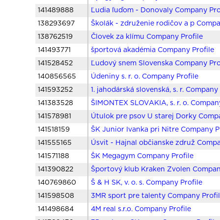
141489888
Ľudia ľuďom - Donovaly Company Pro
138293697
Školák - združenie rodičov a p Compa
138762519
Človek za klímu Company Profile
141493771
športová akadémia Company Profile
141528452
Ľudový snem Slovenska Company Pro
140856565
Údeniny s. r. o. Company Profile
141593252
1. jahodárská slovenská, s. r. Company 
141383528
ŠIMONTEX SLOVAKIA, s. r. o. Company
141578981
Útulok pre psov U starej Dorky Compa
141518159
ŠK Junior Ivanka pri Nitre Company Pr
141555165
Úsvit - Hajnal občianske združ Compa
141571188
ŠK Megagym Company Profile
141390822
Športový klub Kraken Zvolen Company
140769860
Š & H SK, v. o. s. Company Profile
141598508
3MR sport pre talenty Company Profi
141498684
4M real s.r.o. Company Profile