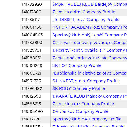
141782920
ŠPORT VOLEJ KLUB Bardejov Compan
141817866
Žijeme s deťmi Company Profile
141785117
„Tu DIXISTI, o. z.“ Company Profile
141601760
4 SPORT ACADEMY, o.z. Company Pro
141604563
Športový klub Malý Lapáš Company Pr
141783893
Častovar - obnova pivovaru, o. Compa
141529791
1. Reality Rent Slovakia, s. r Company 
141588631
Žabiak občianske združenie Company 
141596249
3KT OZ Company Profile
141606721
"Ľupčianska iniciatíva za otvo Compa
141531735
3J INVEST, s. r. o. Company Profile
141796492
ŠK RONY Company Profile
141812698
1. KARATE KLUB Malacky Company Pr
141586213
Žijeme len raz Company Profile
141593490
Červienkov Company Profile
141817726
Športový klub MK Company Profile