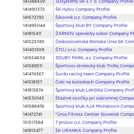
141388439
3Dsystems SK s. r. o. Company Profile
141490372
ŠK Hýľov Company Profile
141572792
Šikovník o.z. Company Profile
141495044
Športový klub BY Company Profile
141815411
ŽARNOV spevácky súbor Company Pr
141523749
Československá Rómska Únia SK Comp
141401309
ŠTOJ s.r.o. Company Profile
141554634
3DUBY PARK, a.s. Company Profile
141589511
Športovo-strelecký klub Trofej Compa
141474367
Šurdo racing team Company Profile
141518157
Čoki na kolieskach Company Profile
141813874
Športový klub Lehôtka Company Prof
141530143
Šťastné sovičky pri súkromnej Compan
141588476
Športový klub AJA Michalovce Compa
141472741
"Únia Fitness Centier Slovensk Compa
151517584
7 prútov o.z. Company Profile
141813477
ŠK URANKA Company Profile