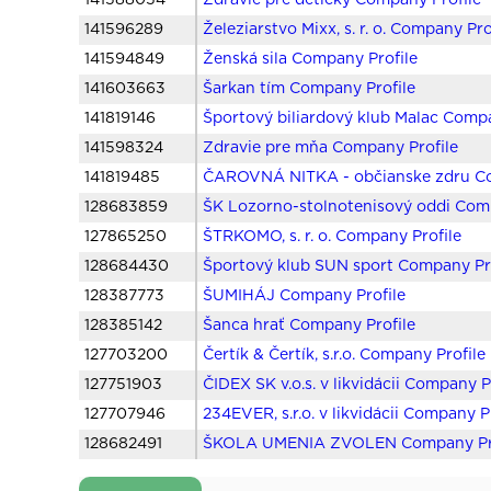
141588054
Zdravie pre detičky Company Profile
141596289
Železiarstvo Mixx, s. r. o. Company Pro
141594849
Ženská sila Company Profile
141603663
Šarkan tím Company Profile
141819146
Športový biliardový klub Malac Compa
141598324
Zdravie pre mňa Company Profile
141819485
ČAROVNÁ NITKA - občianske zdru Co
128683859
ŠK Lozorno-stolnotenisový oddi Comp
127865250
ŠTRKOMO, s. r. o. Company Profile
128684430
Športový klub SUN sport Company Pr
128387773
ŠUMIHÁJ Company Profile
128385142
Šanca hrať Company Profile
127703200
Čertík & Čertík, s.r.o. Company Profile
127751903
ČIDEX SK v.o.s. v likvidácii Company P
127707946
234EVER, s.r.o. v likvidácii Company P
128682491
ŠKOLA UMENIA ZVOLEN Company Pro