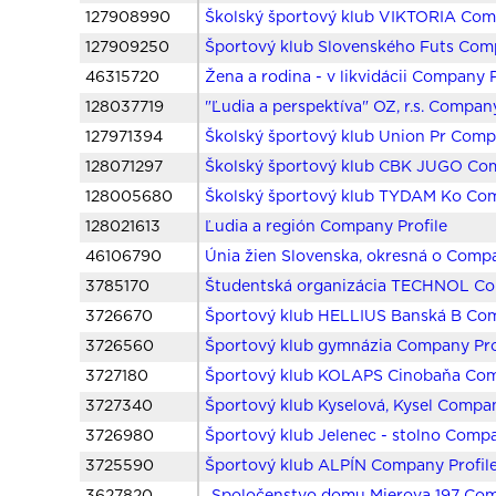
127908990
Školský športový klub VIKTORIA Com
127909250
Športový klub Slovenského Futs Comp
46315720
Žena a rodina - v likvidácii Company P
128037719
"Ľudia a perspektíva" OZ, r.s. Company
127971394
Školský športový klub Union Pr Comp
128071297
Školský športový klub CBK JUGO Com
128005680
Školský športový klub TYDAM Ko Com
128021613
Ľudia a región Company Profile
46106790
Únia žien Slovenska, okresná o Compa
3785170
Študentská organizácia TECHNOL Co
3726670
Športový klub HELLIUS Banská B Com
3726560
Športový klub gymnázia Company Pro
3727180
Športový klub KOLAPS Cinobaňa Com
3727340
Športový klub Kyselová, Kysel Compan
3726980
Športový klub Jelenec - stolno Compa
3725590
Športový klub ALPÍN Company Profil