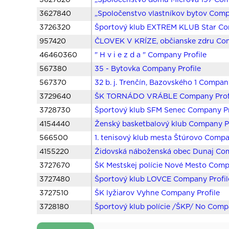
3627820
„Spoločenstvo domu Mierova 197 Com
3627840
„Spoločenstvo vlastníkov bytov Comp
3726320
Športový klub EXTREM KLUB Star Co
957420
ČLOVEK V KRÍZE, občianske zdru Com
46460360
" H v i e z d a " Company Profile
567380
35 - Bytovka Company Profile
567370
32 b. j. Trenčín, Bazovského 1 Compan
3729640
ŠK TORNÁDO VRÁBLE Company Prof
3728730
Športový klub SFM Senec Company Pr
4154440
Ženský basketbalový klub Company Pr
566500
1. tenisový klub mesta Štúrovo Compa
4155220
Židovská náboženská obec Dunaj Com
3727670
ŠK Mestskej polície Nové Mesto Comp
3727480
Športový klub LOVCE Company Profil
3727510
ŠK lyžiarov Vyhne Company Profile
3728180
Športový klub polície /ŠKP/ No Comp