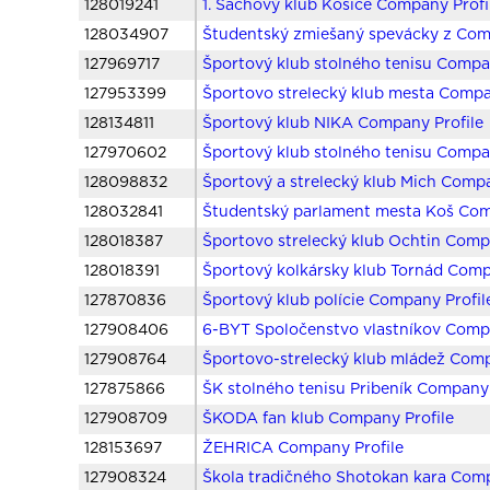
128019241
1. Šachový klub Košice Company Profi
128034907
Študentský zmiešaný spevácky z Com
127969717
Športový klub stolného tenisu Compa
127953399
Športovo strelecký klub mesta Compa
128134811
Športový klub NIKA Company Profile
127970602
Športový klub stolného tenisu Compa
128098832
Športový a strelecký klub Mich Compa
128032841
Študentský parlament mesta Koš Com
128018387
Športovo strelecký klub Ochtin Comp
128018391
Športový kolkársky klub Tornád Comp
127870836
Športový klub polície Company Profil
127908406
6-BYT Spoločenstvo vlastníkov Compa
127908764
Športovo-strelecký klub mládež Comp
127875866
ŠK stolného tenisu Pribeník Company 
127908709
ŠKODA fan klub Company Profile
128153697
ŽEHRICA Company Profile
127908324
Škola tradičného Shotokan kara Comp