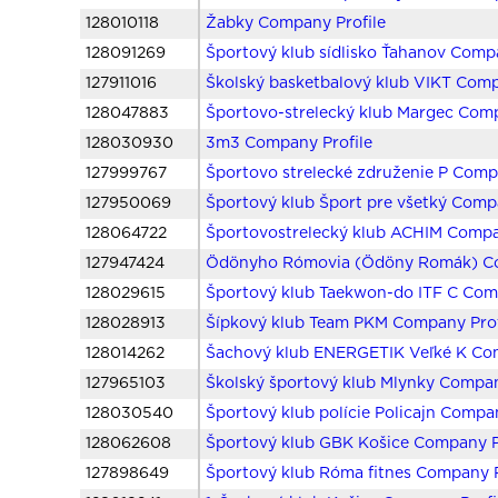
128010118
Žabky Company Profile
128091269
Športový klub sídlisko Ťahanov Compa
127911016
Školský basketbalový klub VIKT Comp
128047883
Športovo-strelecký klub Margec Comp
128030930
3m3 Company Profile
127999767
Športovo strelecké združenie P Comp
127950069
Športový klub Šport pre všetký Comp
128064722
Športovostrelecký klub ACHIM Compa
127947424
Ödönyho Rómovia (Ödöny Romák) Co
128029615
Športový klub Taekwon-do ITF C Com
128028913
Šípkový klub Team PKM Company Prof
128014262
Šachový klub ENERGETIK Veľké K Com
127965103
Školský športový klub Mlynky Compan
128030540
Športový klub polície Policajn Compan
128062608
Športový klub GBK Košice Company P
127898649
Športový klub Róma fitnes Company P