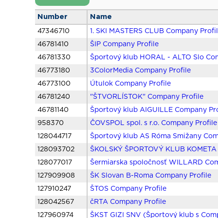
Number
Name
47346710
1. SKI MASTERS CLUB Company Profi
46781410
ŠIP Company Profile
46781330
Športový klub HORAL - ALTO Slo Com
46773180
3ColorMedia Company Profile
46773100
Útulok Company Profile
46781240
"ŠTVORLÍSTOK" Company Profile
46781140
Športový klub AIGUILLE Company Pro
958370
ČOVSPOL spol. s r.o. Company Profile
128044717
Športový klub AS Róma Smižany Com
128093702
ŠKOLSKÝ ŠPORTOVÝ KLUB KOMETA K
128077017
Šermiarska spoločnosť WILLARD Com
127909908
ŠK Slovan B-Roma Company Profile
127910247
ŠTOS Company Profile
128042567
čRTA Company Profile
127960974
ŠKST GIZI SNV (Športový klub s Comp