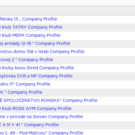
efánika 13 „ Company Profile
ý klub TATRY Company Profile
ý klub MEPA Company Profile
ej armády 12-18 " Company Profile
nstvo domu 158 v Isteb Company Profile
covej 2 " Company Profile
 kluby boxu Stred Company Profile
bytovka SVB a NP Company Profile
ého 11" Company Profile
K " Company Profile
É SPOLOČENSTVO KONSKÁ" Company Profile
ý klub ROSS GYM Company Profile
eí v prírode na Sloven Company Profile
Č A N Y 41 " Company Profile
o č. 49 - Pod Maticou" Company Profile