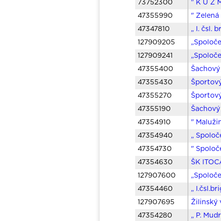
73752300
" K U Z 
47355990
" Zelená
47347810
„ I. čsl.
127909205
„Spoloče
127909241
„Spoloče
47355400
Šachový
47355430
Športový
47355270
Športový
47355190
Šachový 
47354910
" Maluži
47354940
„ Spoloč
47354730
" Spoloč
47354630
ŠK ITOC
127907600
„Spoloče
47354460
„ I.čsl.
127907695
Žilinský
47354280
„ P. Mud