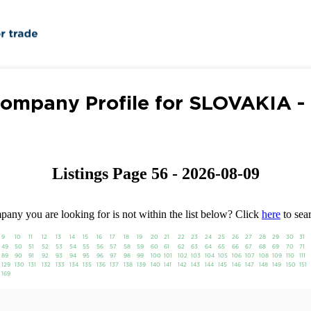
ompany Profile for SLOVAKIA -
Listings Page 56 - 2026-08-09
any you are looking for is not within the list below? Click
here
to sear
9
10
11
12
13
14
15
16
17
18
19
20
21
22
23
24
25
26
27
28
29
30
31
49
50
51
52
53
54
55
56
57
58
59
60
61
62
63
64
65
66
67
68
69
70
71
89
90
91
92
93
94
95
96
97
98
99
100
101
102
103
104
105
106
107
108
109
110
111
129
130
131
132
133
134
135
136
137
138
139
140
141
142
143
144
145
146
147
148
149
150
151
169