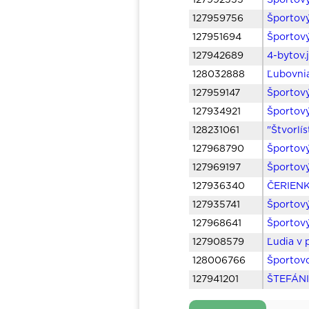
127992555
Športový
127959756
Športový
127951694
Športov
127942689
4-bytov.
128032888
Ľubovnia
127959147
Športov
127934921
Športový
128231061
"Štvorlís
127968790
Športový
127969197
Športový
127936340
ČERIENK
127935741
Športový
127968641
Športový
127908579
Ľudia v 
128006766
Športovo
127941201
ŠTEFÁNI