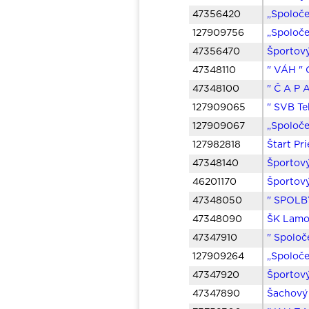
47356420
„Spoloče
127909756
„Spoloče
47356470
Športov
47348110
" VÁH " 
47348100
" Č A P 
127909065
" SVB Te
127909067
„Spoloče
127982818
Štart Pr
47348140
Športov
46201170
Športov
47348050
" SPOLB
47348090
ŠK Lamo 
47347910
" Spoloč
127909264
„Spoloče
47347920
Športový
47347890
Šachový 