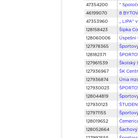
47354200
" Spoloč
46199070
8 BYTOV
47353960
„ LIPA" 
128158423
Šípka Co
128060006
Úspešní 
127978365
Športový
128182371
ŠPORTOV
127961539
Školský 
127936967
ŠK Centr
127936874
Únia mz
127930023
ŠPORTOV
128044819
Športov
127930123
ŠTUDENT
127971155
Športov
128019652
Čemerica
128052664
Šachový 