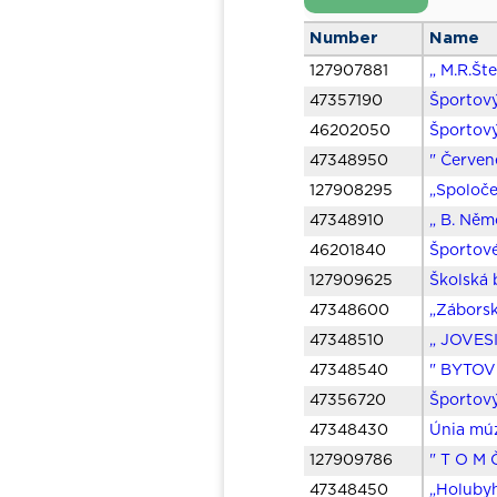
Number
Name
127907881
„ M.R.Št
47357190
Športov
46202050
Športov
47348950
" Červen
127908295
„Spoloče
47348910
„ B. Něm
46201840
Športové
127909625
Školská 
47348600
„Záborsk
47348510
„ JOVESI
47348540
" BYTOV
47356720
Športov
47348430
Únia múz
127909786
" T O M 
47348450
„Holubyh