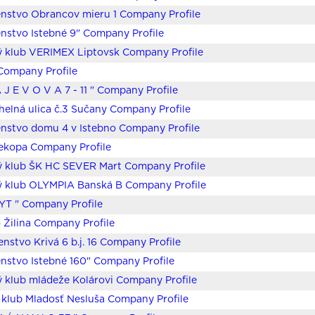
nstvo Obrancov mieru 1 Company Profile
nstvo Istebné 9" Company Profile
ý klub VERIMEX Liptovsk Company Profile
Company Profile
A J E V O V A 7 - 11 " Company Profile
helná ulica č.3 Sučany Company Profile
nstvo domu 4 v Istebno Company Profile
iekopa Company Profile
ý klub ŠK HC SEVER Mart Company Profile
ý klub OLYMPIA Banská B Company Profile
YT " Company Profile
Žilina Company Profile
enstvo Krivá 6 b.j. 16 Company Profile
nstvo Istebné 160" Company Profile
 klub mládeže Kolárovi Company Profile
klub Mladosť Nesluša Company Profile