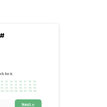
 #
ch for it.
32
33
34
35
36
37
38
39
72
73
74
75
76
77
78
79
112
113
114
115
116
117
118
119
152
153
154
155
156
157
158
159
Next »