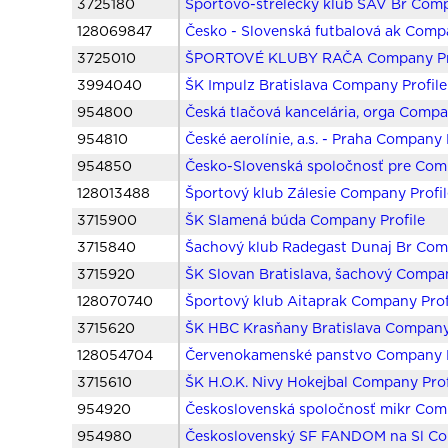
3725180
Športovo-strelecký klub SAV Br Comp
128069847
Česko - Slovenská futbalová ak Compa
3725010
ŠPORTOVÉ KLUBY RAČA Company Pr
3994040
ŠK Impulz Bratislava Company Profile
954800
Česká tlačová kancelária, orga Compa
954810
České aerolínie, a.s. - Praha Company 
954850
Česko-Slovenská spoločnosť pre Comp
128013488
Športový klub Zálesie Company Profil
3715900
ŠK Slamená búda Company Profile
3715840
Šachový klub Radegast Dunaj Br Com
3715920
ŠK Slovan Bratislava, šachový Compan
128070740
Športový klub Aitaprak Company Prof
3715620
ŠK HBC Krasňany Bratislava Company 
128054704
Červenokamenské panstvo Company P
3715610
ŠK H.O.K. Nivy Hokejbal Company Prof
954920
Československá spoločnosť mikr Comp
954980
Československý SF FANDOM na Sl Co