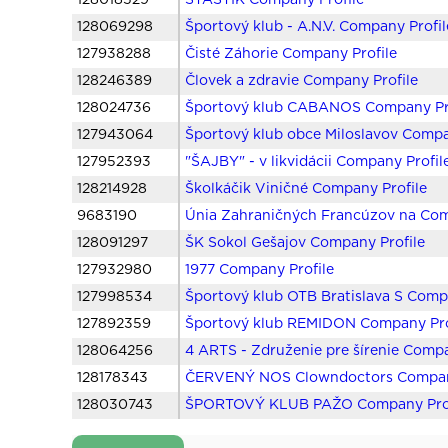
128018529
ŠŤASTÍK Company Profile
128069298
Športový klub - A.N.V. Company Profil
127938288
Čisté Záhorie Company Profile
128246389
Človek a zdravie Company Profile
128024736
Športový klub CABANOS Company Pr
127943064
Športový klub obce Miloslavov Compa
127952393
"ŠAJBY" - v likvidácii Company Profil
128214928
Školkáčik Viničné Company Profile
9683190
Únia Zahraničných Francúzov na Com
128091297
ŠK Sokol Gešajov Company Profile
127932980
1977 Company Profile
127998534
Športový klub OTB Bratislava S Comp
127892359
Športový klub REMIDON Company Pro
128064256
4 ARTS - Združenie pre šírenie Compa
128178343
ČERVENÝ NOS Clowndoctors Company
128030743
ŠPORTOVÝ KLUB PAŽO Company Prof