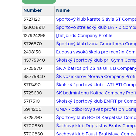
Number
Name
3727120
Športový klub karate Slávia ST Compa
128038917
Športovo strelecký klub BA - 0 Compa
127924296
[taf]birds Company Profile
3726870
Športový klub Ivana Grandtnera Comp
2498130
Ľudová vysoká škola pre menšin Comp
45775940
Školský športový klub pri Gymn Comp
3725570
ŠK Albatros pri ZŠ na Ul. I. B Company
45775840
ŠK vozičkárov Morava Company Profi
3717490
Školský športový klub - ATLETI Comp
3725690
ŠK bedmintonu Koliba Company Profi
3717510
Školský športový klub EMFIT pr Comp
3914200
ÚNIA - odborový zväz profesion Comp
3725790
Športový klub BO-DI Karpatská Comp
3700850
Šachový klub Doprastav Bratis Compa
3700860
Šachový klub Faust Bratislava Compan