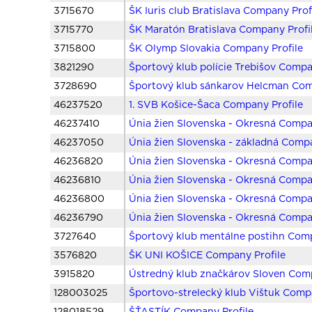
3715670
ŠK Iuris club Bratislava Company Prof
3715770
ŠK Maratón Bratislava Company Profi
3715800
ŠK Olymp Slovakia Company Profile
3821290
Športový klub polície Trebišov Compa
3728690
Športový klub sánkarov Helcman Com
46237520
1. SVB Košice-Šaca Company Profile
46237410
Únia žien Slovenska - Okresná Compa
46237050
Únia žien Slovenska - základná Compa
46236820
Únia žien Slovenska - Okresná Compa
46236810
Únia žien Slovenska - Okresná Compa
46236800
Únia žien Slovenska - Okresná Compa
46236790
Únia žien Slovenska - Okresná Compa
3727640
Športový klub mentálne postihn Comp
3576820
ŠK UNI KOŠICE Company Profile
3915820
Ústredný klub značkárov Sloven Comp
128003025
Športovo-strelecký klub Vištuk Comp