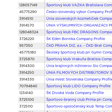
128057149
Športový klub VAZKA Bratislava Com
45775290
Česko-slovenský výbor Company Prof
3914510
Únia slovenských kozmetičiek Compan
3914570
ÚNIA VÝSKUMNÝCH ORGANIZÁCII PR 
128048324
Športový klub FBC DRAGONS Compan
3726220
ŠK Eden Borinka Company Profile
957350
ČKD PRAHA DIZ, a.s. - ČKD Brat Comp
45775180
Školský športový klub pri Gymn Comp
3725870
Športový klub Vrakuňa Bratisla Comp
3914300
Únia krajinných inžinierov Slo Compa
3914250
ÚNIA FILMOVÝCH DISTRIBÚTOROV S 
3914330
Únia miest Slovenska Company Profil
70794840
Športový klub LIDO Company Profile
1234140
ŠK Divoká Voda Company Profile
3725100
Športovo-branný club Prima pri Comp
3725110
Športovo-spoločenský klub Temp Com