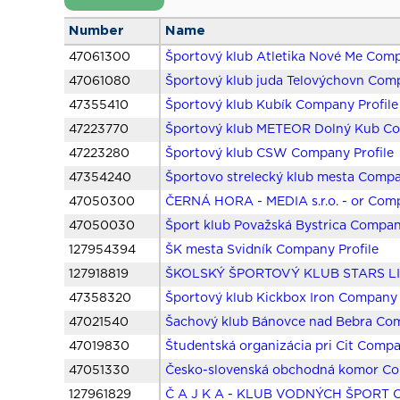
Number
Name
47061300
Športový klub Atletika Nové Me Comp
47061080
Športový klub juda Telovýchovn Comp
47355410
Športový klub Kubík Company Profile
47223770
Športový klub METEOR Dolný Kub Co
47223280
Športový klub CSW Company Profile
47354240
Športovo strelecký klub mesta Compa
47050300
ČERNÁ HORA - MEDIA s.r.o. - or Comp
47050030
Šport klub Považská Bystrica Compan
127954394
ŠK mesta Svidník Company Profile
127918819
ŠKOLSKÝ ŠPORTOVÝ KLUB STARS LI 
47358320
Športový klub Kickbox Iron Company 
47021540
Šachový klub Bánovce nad Bebra Com
47019830
Študentská organizácia pri Cit Compa
47051330
Česko-slovenská obchodná komor Co
127961829
Č A J K A - KLUB VODNÝCH ŠPORT C