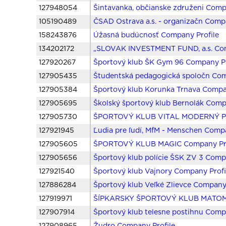
127948054
Šintavanka, občianske združeni Comp
105190489
ČSAD Ostrava a.s. - organizačn Comp
158243876
Úžasná budúcnosť Company Profile
134202172
„SLOVAK INVESTMENT FUND, a.s. Com
127920267
Športový klub ŠK Gym 96 Company Pr
127905435
Študentská pedagogická spoločn Com
127905384
Športový klub Korunka Trnava Compa
127905695
Školský športový klub Bernolák Comp
127905730
ŠPORTOVÝ KLUB VITAL MODERNÝ PÄ
127921945
Ľudia pre ľudí, MfM - Menschen Compa
127905605
ŠPORTOVÝ KLUB MAGIC Company Pro
127905656
Športový klub polície ŠSK ZV 3 Comp
127921540
Športový klub Vajnory Company Profi
127886284
Športový klub Veľké Zlievce Company 
127919971
ŠÍPKARSKY ŠPORTOVÝ KLUB MATOMI
127907914
Športový klub telesne postihnu Comp