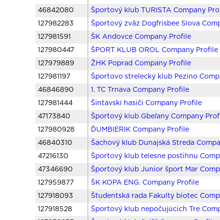
46842080
Športový klub TURISTA Company Prof
127982283
Športový zväz Dogfrisbee Slova Comp
127981591
ŠK Andovce Company Profile
127980447
ŠPORT KLUB OROL Company Profile
127979889
ŽHK Poprad Company Profile
127981197
Športovo strelecký klub Pezino Comp
46846890
1. TC Trnava Company Profile
127981444
Šintavskí hasiči Company Profile
47173840
Športový klub Gbeľany Company Prof
127980928
ĎUMBIERIK Company Profile
46840310
Šachový klub Dunajská Streda Compan
47216130
Športový klub telesne postihnu Comp
47346690
Športový klub Junior šport Mar Comp
127959877
ŠK KOPA ENG. Company Profile
127918093
Študentská rada Fakulty biotec Comp
127918528
Športový klub nepočujúcich Tre Comp