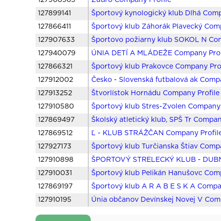
127908965
Žudro Company Profile
127899141
Športový kynologický klub Dlhá Comp
127866411
Športový klub Záhorák Plavecký Comp
127907633
Športovo požiarny klub SOKOL N Com
127940079
ÚNIA DETÍ A MLÁDEŽE Company Prof
127866321
Športový klub Prakovce Company Prof
127912002
Česko - Slovenská futbalová ak Compa
127913252
Štvorlístok Hornádu Company Profile
127910580
Športový klub Stres-Zvolen Company 
127869497
Školský atletický klub, SPŠ Tr Compan
127869512
Ľ - KLUB STRÁŽČAN Company Profil
127927173
Športový klub Turčianska Štiav Compa
127910898
ŠPORTOVÝ STRELECKÝ KLUB - DUBN 
127910031
Športový klub Pelikán Hanušovc Comp
127869197
Športový klub A R A B E S K A Compa
127910195
Únia občanov Devínskej Novej V Comp