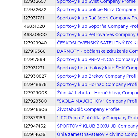
127932657
Športový klub Svišť Company Profile
127932632
Športový klub polície Nitra Company 
127931761
Športový klub Račišdorf Company Pro
46831020
Športový klub Šoporňa Company Prof
46830900
Športový klub Petrova Ves Company P
127929940
ČESKOSLOVENSKÝ SATELITNÝ DX KL 
127916366
ĎARMOTY - občianske združenie Com
127917594
Športový klub PREVENCIA Company P
127931231
Športový hokejbalový klub ŠHK Comp
127930827
Športový klub Brekov Company Profil
127948676
Športový klub Hornád Company Profi
127929003
Žilinská Lehota - Horné hlavy, Compan
127928380
"ŠKOLA MAJCICHOV" Company Profi
127946606
Životabudič Company Profile
127876189
1. FC Roma Zlaté Klasy Company Profi
127947452
ŠPORTOVÝ KLUB BOXU JD Company P
127914639
Únia zamestnávateľov v civilno Compa