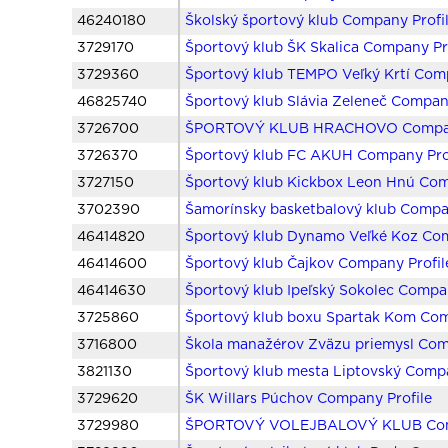
46240180
Školský športový klub Company Profi
3729170
Športový klub ŠK Skalica Company Pr
3729360
Športový klub TEMPO Veľký Krtí Comp
46825740
Športový klub Slávia Zeleneč Company
3726700
ŠPORTOVÝ KLUB HRACHOVO Company
3726370
Športový klub FC AKUH Company Pro
3727150
Športový klub Kickbox Leon Hnú Com
3702390
Šamorínsky basketbalový klub Compan
46414820
Športový klub Dynamo Veľké Koz Com
46414600
Športový klub Čajkov Company Profil
46414630
Športový klub Ipeľský Sokolec Compan
3725860
Športový klub boxu Spartak Kom Com
3716800
Škola manažérov Zväzu priemysl Com
3821130
Športový klub mesta Liptovský Compa
3729620
ŠK Willars Púchov Company Profile
3729980
ŠPORTOVÝ VOLEJBALOVÝ KLUB Comp