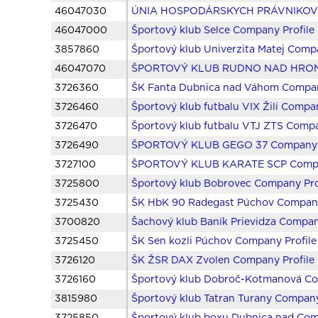
46047030
ÚNIA HOSPODÁRSKYCH PRÁVNIKOV S
46047000
Športový klub Selce Company Profile
3857860
Športový klub Univerzita Matej Compa
46047070
ŠPORTOVÝ KLUB RUDNO NAD HRONO
3726360
ŠK Fanta Dubnica nad Váhom Compan
3726460
Športový klub futbalu VIX Žili Compan
3726470
Športový klub futbalu VTJ ZTS Compa
3726490
ŠPORTOVÝ KLUB GEGO 37 Company P
3727100
ŠPORTOVÝ KLUB KARATE SCP Compan
3725800
Športový klub Bobrovec Company Pro
3725430
ŠK HbK 90 Radegast Púchov Company
3700820
Šachový klub Baník Prievidza Compan
3725450
ŠK Sen kozli Púchov Company Profile
3726120
ŠK ŽSR DAX Zvolen Company Profile
3726160
Športový klub Dobroč-Kotmanová Co
3815980
Športový klub Tatran Turany Company