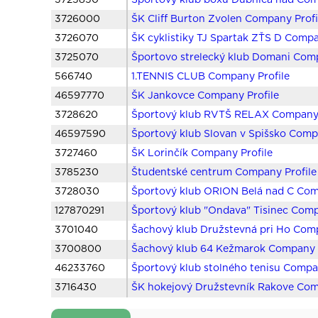
3725850
Športový klub boxu Dubnica nad Com
3726000
ŠK Cliff Burton Zvolen Company Profi
3726070
ŠK cyklistiky TJ Spartak ZŤS D Compa
3725070
Športovo strelecký klub Domani Comp
566740
1.TENNIS CLUB Company Profile
46597770
ŠK Jankovce Company Profile
3728620
Športový klub RVTŠ RELAX Company 
46597590
Športový klub Slovan v Spišsko Comp
3727460
ŠK Lorinčík Company Profile
3785230
Študentské centrum Company Profile
3728030
Športový klub ORION Belá nad C Com
127870291
Športový klub "Ondava" Tisinec Comp
3701040
Šachový klub Družstevná pri Ho Comp
3700800
Šachový klub 64 Kežmarok Company P
46233760
Športový klub stolného tenisu Compa
3716430
ŠK hokejový Družstevník Rakove Com