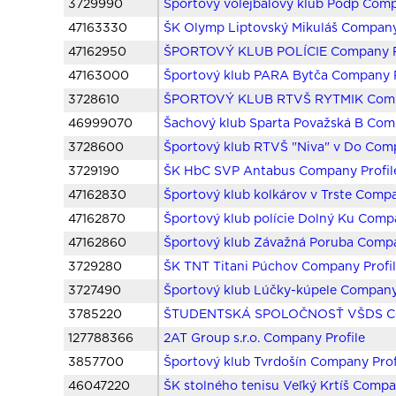
3729990
Športový volejbalový klub Podp Comp
47163330
ŠK Olymp Liptovský Mikuláš Company
47162950
ŠPORTOVÝ KLUB POLÍCIE Company P
47163000
Športový klub PARA Bytča Company P
3728610
ŠPORTOVÝ KLUB RTVŠ RYTMIK Compa
46999070
Šachový klub Sparta Považská B Comp
3728600
Športový klub RTVŠ "Niva" v Do Comp
3729190
ŠK HbC SVP Antabus Company Profil
47162830
Športový klub kolkárov v Trste Compa
47162870
Športový klub polície Dolný Ku Compa
47162860
Športový klub Závažná Poruba Compa
3729280
ŠK TNT Titani Púchov Company Profi
3727490
Športový klub Lúčky-kúpele Company 
3785220
ŠTUDENTSKÁ SPOLOČNOSŤ VŠDS Com
127788366
2AT Group s.r.o. Company Profile
3857700
Športový klub Tvrdošín Company Prof
46047220
ŠK stolného tenisu Veľký Krtíš Compa