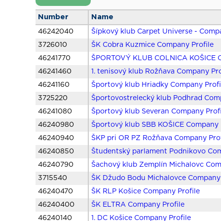
Number
Name
46242040
Šípkový klub Carpet Universe - Compa
3726010
ŠK Cobra Kuzmice Company Profile
46241770
ŠPORTOVÝ KLUB COLNICA KOŠICE Co
46241460
1. tenisový klub Rožňava Company Pro
46241160
Športový klub Hriadky Company Profi
3725220
Športovostrelecký klub Podhrad Comp
46241080
Športový klub Severan Company Profi
46240980
Športový klub SBB KOŠICE Company P
46240940
ŠKP pri OR PZ Rožňava Company Prof
46240850
Študentský parlament Podnikovo Com
46240790
Šachový klub Zemplín Michalovc Com
3715540
ŠK Džudo Bodu Michalovce Company 
46240470
ŠK RLP Košice Company Profile
46240400
ŠK ELTRA Company Profile
46240140
1. DC Košice Company Profile