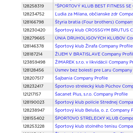
128258319
"ŠPORTOVÝ KLUB BEST FITNESS SE C
128234752
Ľudia za Milana, občianske zdr Compa
128166798
Štyria bratia (Four brothers) Company
128230420
Športový klub CROSSGYM BRUTUS Co
128279665
ÚNIA DRUHOLIGOVÝCH KLUBOV Comp
128146378
Športový klub Žirafa Company Profile
128187214
ŽIJEM V BRATISLAVE Company Profi
123859498
ŽIMAREK s.r.o. v likvidácii Company Pr
128128456
Úsmev bez bolesti pre Laru Company 
128207517
Šajbania Company Profile
128232417
Športovo strelecký klub Púchov Comp
121217157
Šacanet Plus, s.r.o. Company Profile
128190023
Športový klub polície Strednej Compa
128238947
Športový klub Beluša, o. z. Company P
128155402
ŠPORTOVO STRELECKÝ KLUB Compan
128253228
Športový klub stolného tenisu Compa