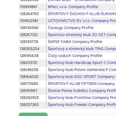
128222582
Žilinskí draci - CHANBARA Company P
110891861
8Pecí, s.r.o. Company Profile
128264793
ŠPORTOVÝ ŠACHOVÝ KLUB ŠURANY C
110902381
ÚČTOVNÍCTVO EV s.r.o. Company Prof
128136566
Čavargy Company Profile
128257122
Športovo strelecký klub ZO SZT Comp
128139778
ŠKPSF FABA Company Profile
128205234
Športový a strelecký klub TRIG Compa
128195638
Čistý vzduch Company Profile
128233131
Športový klub Handicap Sport C Comp
128148238
Športový klub Polom Gemerská P Com
128164025
Športový klub DGC SPORT Company P
128173685
ŠPORTOVÝ KLUB FIFTEEN Company P
128191997
Šírenie Písma Svätého Company Profi
128292923
Športový klub Frontline Company Pro
128237263
Športový klub Freeski Company Profi