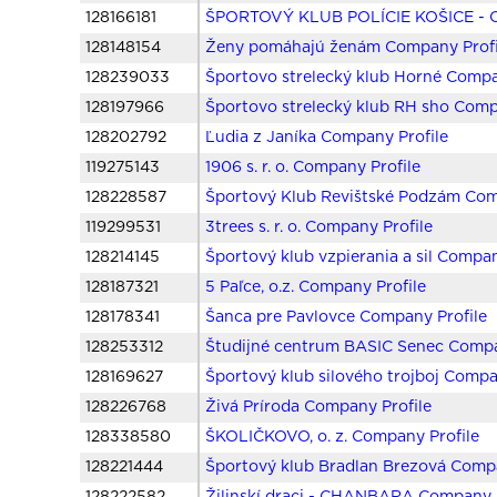
128166181
ŠPORTOVÝ KLUB POLÍCIE KOŠICE - C
128148154
Ženy pomáhajú ženám Company Profi
128239033
Športovo strelecký klub Horné Compa
128197966
Športovo strelecký klub RH sho Comp
128202792
Ľudia z Janíka Company Profile
119275143
1906 s. r. o. Company Profile
128228587
Športový Klub Revištské Podzám Com
119299531
3trees s. r. o. Company Profile
128214145
Športový klub vzpierania a sil Compan
128187321
5 Paľce, o.z. Company Profile
128178341
Šanca pre Pavlovce Company Profile
128253312
Študijné centrum BASIC Senec Compa
128169627
Športový klub silového trojboj Compa
128226768
Živá Príroda Company Profile
128338580
ŠKOLIČKOVO, o. z. Company Profile
128221444
Športový klub Bradlan Brezová Compa