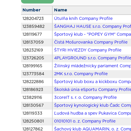
Number
Name
128204723
Útulňa kníh Company Profile
123859482
ŠANGHAJ HAUSE s.r.o. Company Prof
128119677
Športový klub - "POPEY GYM" Compan
128137059
Čistá Mošurovanka Company Profile
128232169
ŠTYRI HVIEZDY Company Profile
123726205
4PLAYGROUND s.r.o. Company Profil
128199165
Žilinský mládežnícky parlament Comp
123773584
2MK s.r.o. Company Profile
128222886
Športový klub boxu a kickboxu Compa
128186923
Školská únia eSportu Company Profil
123829116
3coreIT s. r. o. Company Profile
128130567
Športový kynologický klub Čadc Comp
128119333
Ľudová hudba a spev Pukavica Compa
128250801
01010101 o. z. Company Profile
128127862
Šachový klub AQUAMARIN, o. z. Comp