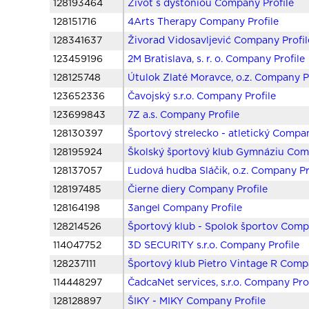
128193464
Život s dystóniou Company Profile
128151716
4Arts Therapy Company Profile
128341637
Živorad Vidosavljević Company Profil
123459196
2M Bratislava, s. r. o. Company Profile
128125748
Útulok Zlaté Moravce, o.z. Company P
123652336
Čavojský s.r.o. Company Profile
123699843
7Z a.s. Company Profile
128130397
Športový strelecko - atletický Compan
128195924
Školský športový klub Gymnáziu Com
128137057
Ľudová hudba Sláčik, o.z. Company Pr
128197485
Čierne diery Company Profile
128164198
3angel Company Profile
128214526
Športový klub - Spolok športov Comp
114047752
3D SECURITY s.r.o. Company Profile
128237111
Športový klub Pietro Vintage R Comp
114448297
ČadcaNet services, s.r.o. Company Pro
128128897
ŠIKY - MIKY Company Profile