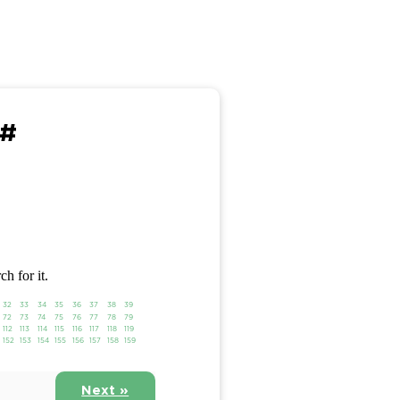
 #
ch for it.
32
33
34
35
36
37
38
39
72
73
74
75
76
77
78
79
112
113
114
115
116
117
118
119
152
153
154
155
156
157
158
159
Next »