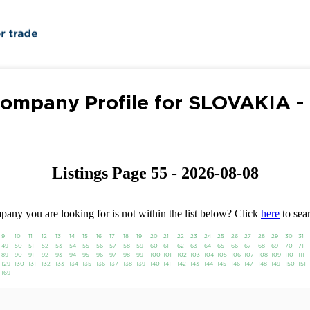
ompany Profile for SLOVAKIA -
Listings Page 55 - 2026-08-08
any you are looking for is not within the list below? Click
here
to sear
9
10
11
12
13
14
15
16
17
18
19
20
21
22
23
24
25
26
27
28
29
30
31
49
50
51
52
53
54
55
56
57
58
59
60
61
62
63
64
65
66
67
68
69
70
71
89
90
91
92
93
94
95
96
97
98
99
100
101
102
103
104
105
106
107
108
109
110
111
129
130
131
132
133
134
135
136
137
138
139
140
141
142
143
144
145
146
147
148
149
150
151
169