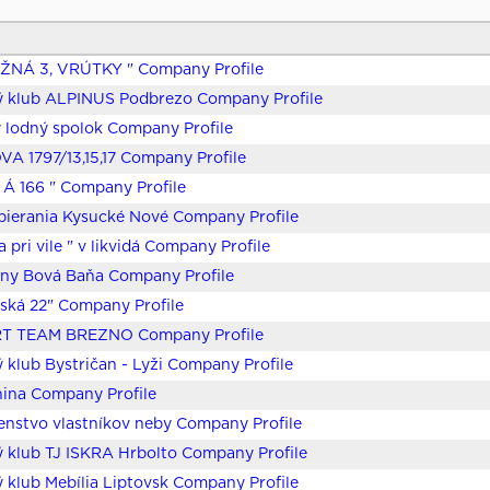
ŽNÁ 3, VRÚTKY " Company Profile
ý klub ALPINUS Podbrezo Company Profile
ý lodný spolok Company Profile
 1797/13,15,17 Company Profile
N Á 166 " Company Profile
pierania Kysucké Nové Company Profile
 pri vile " v likvidá Company Profile
iny Bová Baňa Company Profile
nská 22" Company Profile
T TEAM BREZNO Company Profile
 klub Bystričan - Lyži Company Profile
nina Company Profile
enstvo vlastníkov neby Company Profile
 klub TJ ISKRA Hrbolto Company Profile
 klub Mebília Liptovsk Company Profile