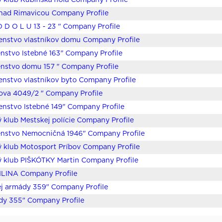
 klub Kubínska hoľa Company Profile
nad Rimavicou Company Profile
 O D O L U 13 - 23 " Company Profile
enstvo vlastníkov domu Company Profile
nstvo Istebné 163" Company Profile
nstvo domu 157 " Company Profile
enstvo vlastníkov byto Company Profile
ova 4049/2 " Company Profile
enstvo Istebné 149" Company Profile
 klub Mestskej polície Company Profile
enstvo Nemocničná 1946" Company Profile
 klub Motosport Príbov Company Profile
 klub PIŠKÓTKY Martin Company Profile
ILINA Company Profile
j armády 359" Company Profile
dy 355" Company Profile