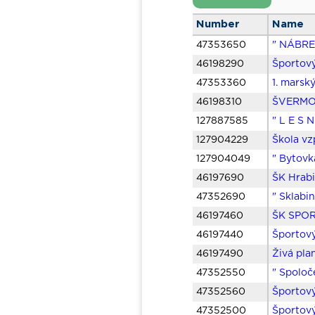
Number
Name
47353650
" NÁBRE
46198290
Športov
47353360
1. marsk
46198310
ŠVERMOVA
127887585
" L E S 
127904229
Škola vz
127904049
" Bytovka
46197690
ŠK Hrab
47352690
" Sklabi
46197460
ŠK SPOR
46197440
Športový
46197490
Živá pla
47352550
" Spoloč
47352560
Športový
47352500
Športový