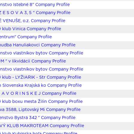
nstvo Istebné 8" Company Profile
Z E S O V A 3, 5 " Company Profile
 VENUŠE, o.z. Company Profile
 klub Vinica Company Profile
entrum" Company Profile
hudba Hanuliakovci Company Profile
nstvo vlastníkov bytov Company Profile
 " v likvidácii Company Profile
nstvo vlastníkov bytov Company Profile
 klub - LYŽIARIK - Str Company Profile
n Slovenska Krajská ko Company Profile
J A V O R I N S K E J Company Profile
 klub boxu mesta Žilin Company Profile
ova 3588, Liptovský Mi Company Profile
enstvo Bystrá 342 " Company Profile
VÝ KLUB MAKROTEAM Company Profile