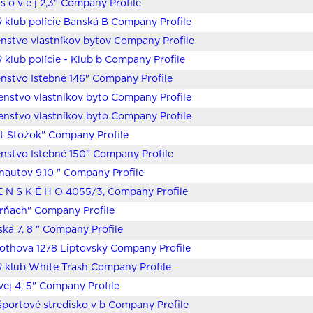
é s o v e j 2,3" Company Profile
 klub polície Banská B Company Profile
nstvo vlastníkov bytov Company Profile
 klub polície - Klub b Company Profile
nstvo Istebné 146" Company Profile
enstvo vlastníkov byto Company Profile
enstvo vlastníkov byto Company Profile
t Stožok" Company Profile
nstvo Istebné 150" Company Profile
autov 9,10 " Company Profile
E N S K É H O 4055/3, Company Profile
árňach" Company Profile
ská 7, 8 " Company Profile
othova 1278 Liptovský Company Profile
 klub White Trash Company Profile
vej 4, 5" Company Profile
športové stredisko v b Company Profile