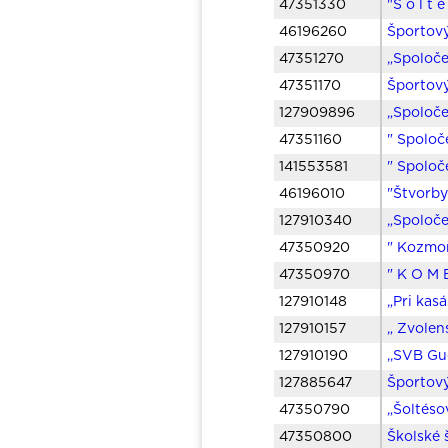
47351330
"Š o l t 
46196260
Športový
47351270
„Spoloče
47351170
Športový
127909896
„Spoloče
47351160
" Spoloč
141553581
" Spoloč
46196010
"Štvorby
127910340
„Spoloče
47350920
" Kozmon
47350970
" K O M 
127910148
„Pri kas
127910157
„ Zvolen
127910190
,,SVB Gu
127885647
Športový
47350790
„Šoltéso
47350800
Školské 