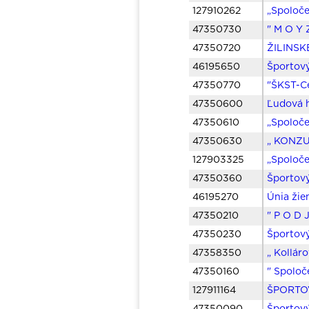
127910262
„Spoloče
47350730
" M O Y 
47350720
ŽILINSKÉ
46195650
Športový
47350770
"ŠKST-C
47350600
Ľudová 
47350610
„Spoloče
47350630
„ KONZUM
127903325
„Spoloče
47350360
Športový
46195270
Únia žie
47350210
" P O D 
47350230
Športový
47358350
„ Kollár
47350160
" Spoloč
127911164
ŠPORTO