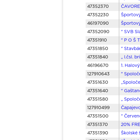
47352370
ČAVORE 
47352230
Športov
46197090
Športov
47352090
" SVB Sl
47351910
" P O Š 
47351850
" Stavbá
47351840
„ I.čsl. 
46196670
1. Halov
127910643
" Spoloč
47351630
„Spoloče
47351640
" Gaštan
47351580
„ Spoloč
127910499
Čapajevo
47351500
" Červen
47351370
20% FRE
47351390
Školské 