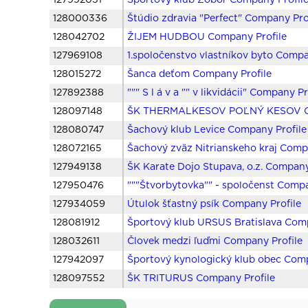
127992051
Športový klub Zobor Company Profil
128000336
Štúdio zdravia "Perfect" Company Pro
128042702
ŽIJEM HUDBOU Company Profile
127969108
1.spoločenstvo vlastníkov byto Compa
128015272
Šanca deťom Company Profile
127892388
""" S l á v a "" v likvidácii" Company Pr
128097148
ŠK THERMALKESOV POĽNÝ KESOV Co
128080747
Šachový klub Levice Company Profile
128072165
Šachový zväz Nitrianskeho kraj Comp
127949138
ŠK Karate Dojo Stupava, o.z. Company
127950476
"""Štvorbytovka"" - spoločenst Compa
127934059
Útulok šťastný psík Company Profile
128081912
Športový klub URSUS Bratislava Comp
128032611
Človek medzi ľuďmi Company Profile
127942097
Športový kynologický klub obec Comp
128097552
ŠK TRITURUS Company Profile