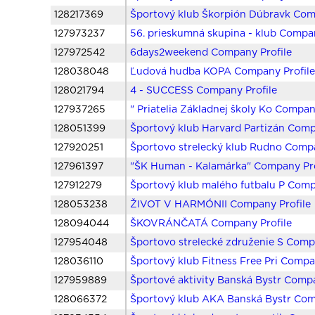
128217369
Športový klub Škorpión Dúbravk Com
127973237
56. prieskumná skupina - klub Compan
127972542
6days2weekend Company Profile
128038048
Ľudová hudba KOPA Company Profil
128021794
4 - SUCCESS Company Profile
127937265
" Priatelia Základnej školy Ko Compan
128051399
Športový klub Harvard Partizán Comp
127920251
Športovo strelecký klub Rudno Compa
127961397
"ŠK Human - Kalamárka" Company Pro
127912279
Športový klub malého futbalu P Comp
128053238
ŽIVOT V HARMÓNII Company Profile
128094044
ŠKOVRÁNČATÁ Company Profile
127954048
Športovo strelecké združenie S Comp
128036110
Športový klub Fitness Free Pri Compa
127959889
Športové aktivity Banská Bystr Compa
128066372
Športový klub AKA Banská Bystr Com