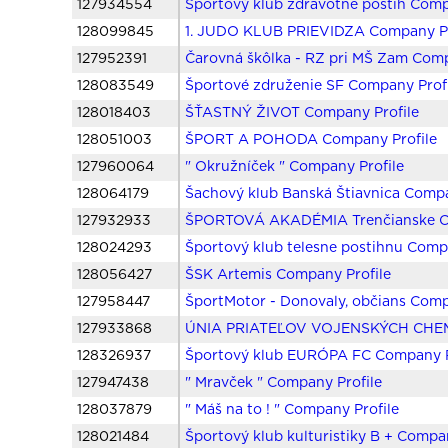
127934554
Športový klub zdravotne postih Comp
128099845
1. JUDO KLUB PRIEVIDZA Company Pr
127952391
Čarovná škôlka - RZ pri MŠ Zam Comp
128083549
Športové združenie SF Company Prof
128018403
ŠŤASTNÝ ŽIVOT Company Profile
128051003
ŠPORT A POHODA Company Profile
127960064
" Okružníček " Company Profile
128064179
Šachový klub Banská Štiavnica Compa
127932933
ŠPORTOVÁ AKADÉMIA Trenčianske Co
128024293
Športový klub telesne postihnu Comp
128056427
ŠSK Artemis Company Profile
127958447
ŠportMotor - Donovaly, občians Comp
127933868
ÚNIA PRIATEĽOV VOJENSKÝCH CHEM 
128326937
Športový klub EURÓPA FC Company P
127947438
" Mravček " Company Profile
128037879
" Máš na to ! " Company Profile
128021484
Športový klub kulturistiky B + Compa