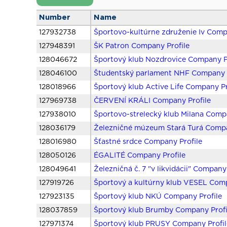
Number
Name
127932738
Športovo-kultúrne združenie Iv Comp
127948391
ŠK Patron Company Profile
128046672
Športový klub Nozdrovice Company P
128046100
Študentský parlament NHF Company P
128018966
Športový klub Active Life Company Pr
127969738
ČERVENÍ KRÁLI Company Profile
127938010
Športovo-strelecký klub Milana Comp
128036179
Železničné múzeum Stará Turá Compa
128016980
Šťastné srdce Company Profile
128050126
ÉGALITÉ Company Profile
128049641
Železničná č. 7 "v likvidácii" Company
127919726
Športový a kultúrny klub VESEL Comp
127923135
Športový klub NKÚ Company Profile
128037859
Športový klub Brumby Company Profi
127971374
Športový klub PRUSY Company Profil