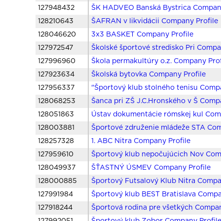
127948432
ŠK HADVEO Banská Bystrica Company
128210643
ŠAFRAN v likvidácii Company Profile
128046620
3x3 BASKET Company Profile
127972547
Školské športové stredisko Pri Compa
127996960
Škola permakultúry o.z. Company Prof
127923634
Školská bytovka Company Profile
127956337
"Športový klub stolného tenisu Compa
128068253
Šanca pri ZŠ J.C.Hronského v Š Compa
128051863
Ústav dokumentácie rómskej kul Com
128003881
Športové združenie mládeže STA Com
128257328
1. ABC Nitra Company Profile
127959610
Športový klub nepočujúcich Nov Com
128049937
ŠŤASTNÝ ÚSMEV Company Profile
128000885
Športový Futsalový Klub Nitra Compa
127991984
Športový klub BEST Bratislava Compa
127918244
Športová rodina pre všetkých Compan