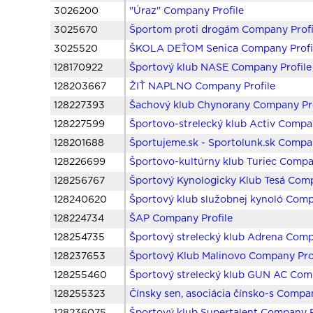
3026200
"Úraz" Company Profile
3025670
Športom proti drogám Company Profi
3025520
ŠKOLA DEŤOM Senica Company Profi
128170922
Športový klub NASE Company Profile
128203667
ŽIŤ NAPLNO Company Profile
128227393
Šachový klub Chynorany Company Pro
128227599
Športovo-strelecký klub Activ Compan
128201688
Športujeme.sk - Sportolunk.sk Compan
128226699
Športovo-kultúrny klub Turiec Compa
128256767
Športový Kynologicky Klub Tesá Comp
128240620
Športový klub služobnej kynoló Comp
128224734
ŠAP Company Profile
128254735
Športový strelecký klub Adrena Comp
128237653
Športový Klub Malinovo Company Pro
128255460
Športový strelecký klub GUN AC Comp
128255323
Čínsky sen, asociácia čínsko-s Compan