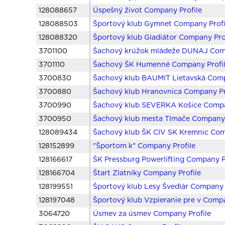
128088657
Úspešný život Company Profile
128088503
Športový klub Gymnet Company Profi
128088320
Športový klub Gladiátor Company Pro
3701100
Šachový krúžok mládeže DUNAJ Comp
3701110
Šachový ŠK Humenné Company Profi
3700830
Šachový klub BAUMIT Lietavská Comp
3700880
Šachový klub Hranovnica Company Pr
3700990
Šachový klub SEVERKA Košice Compa
3700950
Šachový klub mesta Tlmače Company 
128089434
Šachový klub ŠK CIV SK Kremnic Com
128152899
"Športom k" Company Profile
128166617
ŠK Pressburg Powerlifting Company P
128166704
Štart Zlatníky Company Profile
128199551
Športový klub Lesy Švedlár Company 
128197048
Športový klub Vzpieranie pre v Compa
3064720
Úsmev za úsmev Company Profile