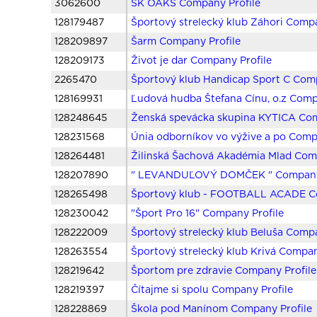
3062600
ŠK OAKS Company Profile
128179487
Športový strelecký klub Záhori Compa
128209897
Šarm Company Profile
128209173
Život je dar Company Profile
2265470
Športový klub Handicap Sport C Comp
128169931
Ľudová hudba Štefana Cínu, o.z Comp
128248645
Ženská spevácka skupina KYTICA Com
128231568
Únia odborníkov vo výžive a po Comp
128264481
Žilinská Šachová Akadémia Mlad Com
128207890
" LEVANDUĽOVÝ DOMČEK " Company 
128265498
Športový klub - FOOTBALL ACADE Co
128230042
"Šport Pro 16" Company Profile
128222009
Športový strelecký klub Beluša Compa
128263554
Športový strelecký klub Krivá Compan
128219642
Športom pre zdravie Company Profile
128219397
Čítajme si spolu Company Profile
128228869
Škola pod Manínom Company Profile