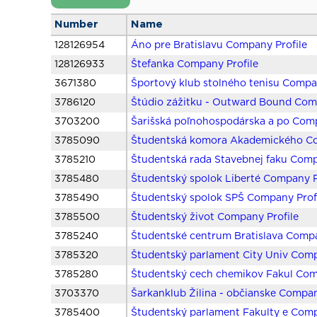
Number
Name
128126954
Áno pre Bratislavu Company Profile
128126933
Štefanka Company Profile
3671380
Športový klub stolného tenisu Compa
3786120
Štúdio zážitku - Outward Bound Com
3703200
Šarišská poľnohospodárska a po Comp
3785090
Študentská komora Akademického Co
3785210
Študentská rada Stavebnej faku Comp
3785480
Študentský spolok Liberté Company P
3785490
Študentský spolok SPŠ Company Prof
3785500
Študentský život Company Profile
3785240
Študentské centrum Bratislava Compa
3785320
Študentský parlament City Univ Comp
3785280
Študentský cech chemikov Fakul Com
3703370
Šarkanklub Žilina - občianske Compan
3785400
Študentský parlament Fakulty e Comp