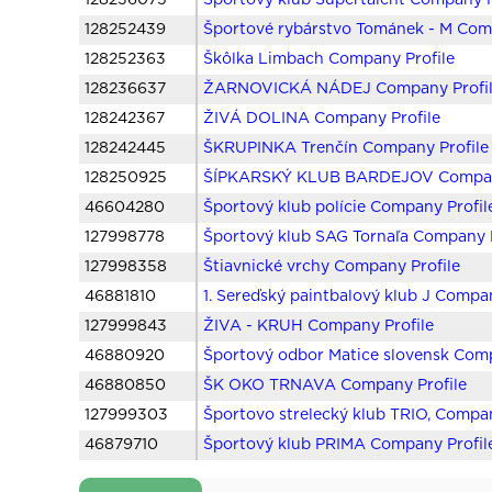
128236075
Športový klub Supertalent Company P
128252439
Športové rybárstvo Tománek - M Com
128252363
Škôlka Limbach Company Profile
128236637
ŽARNOVICKÁ NÁDEJ Company Profi
128242367
ŽIVÁ DOLINA Company Profile
128242445
ŠKRUPINKA Trenčín Company Profile
128250925
ŠÍPKARSKÝ KLUB BARDEJOV Company
46604280
Športový klub polície Company Profil
127998778
Športový klub SAG Tornaľa Company P
127998358
Štiavnické vrchy Company Profile
46881810
1. Sereďský paintbalový klub J Compan
127999843
ŽIVA - KRUH Company Profile
46880920
Športový odbor Matice slovensk Comp
46880850
ŠK OKO TRNAVA Company Profile
127999303
Športovo strelecký klub TRIO, Compan
46879710
Športový klub PRIMA Company Profil