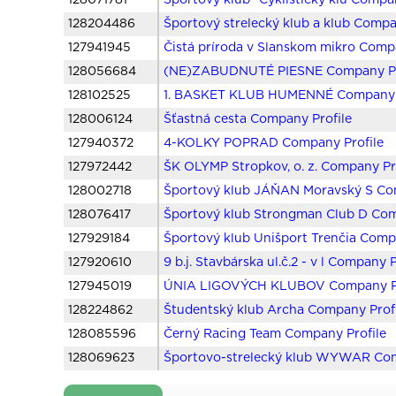
128071781
Športový klub "Cyklistický klu Compa
128204486
Športový strelecký klub a klub Compa
127941945
Čistá príroda v Slanskom mikro Comp
128056684
(NE)ZABUDNUTÉ PIESNE Company Pr
128102525
1. BASKET KLUB HUMENNÉ Company P
128006124
Šťastná cesta Company Profile
127940372
4-KOLKY POPRAD Company Profile
127972442
ŠK OLYMP Stropkov, o. z. Company Pr
128002718
Športový klub JÁŇAN Moravský S Co
128076417
Športový klub Strongman Club D Com
127929184
Športový klub Unišport Trenčia Comp
127920610
9 b.j. Stavbárska ul.č.2 - v l Company P
127945019
ÚNIA LIGOVÝCH KLUBOV Company Pr
128224862
Študentský klub Archa Company Prof
128085596
Černý Racing Team Company Profile
128069623
Športovo-strelecký klub WYWAR Com