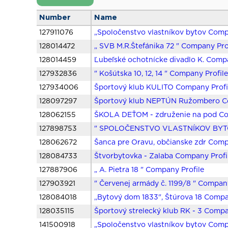
Number
Name
127911076
„Spoločenstvo vlastníkov bytov Comp
128014472
„ SVB M.R.Štefánika 72 " Company Pro
128014459
Ľubeľské ochotnícke divadlo K. Compa
127932836
" Košútska 10, 12, 14 " Company Profil
127934006
Športový klub KULITO Company Profi
128097297
Športový klub NEPTÚN Ružombero Co
128062155
ŠKOLA DEŤOM - združenie na pod Co
127898753
" SPOLOČENSTVO VLASTNÍKOV BYTO
128062672
Šanca pre Oravu, občianske zdr Comp
128084733
Štvorbytovka - Zalaba Company Profi
127887906
„ A. Pietra 18 " Company Profile
127903921
" Červenej armády č. 1199/8 " Company
128084018
,,Bytový dom 1833", Štúrova 18 Compa
128035115
Športový strelecký klub RK - 3 Compa
141500918
„Spoločenstvo vlastníkov bytov Comp