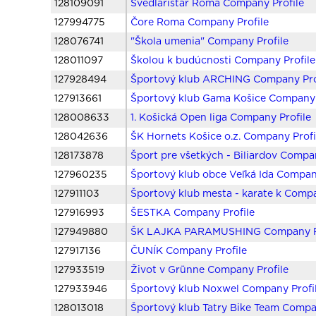
128109091
Švedlaristar Roma Company Profile
127994775
Čore Roma Company Profile
128076741
"Škola umenia" Company Profile
128011097
Školou k budúcnosti Company Profile
127928494
Športový klub ARCHING Company Pro
127913661
Športový klub Gama Košice Company 
128008633
1. Košická Open liga Company Profile
128042636
ŠK Hornets Košice o.z. Company Profi
128173878
Šport pre všetkých - Biliardov Compa
127960235
Športový klub obce Veľká Ida Compan
127911103
Športový klub mesta - karate k Compa
127916993
ŠESTKA Company Profile
127949880
ŠK LAJKA PARAMUSHING Company Pr
127917136
ČUNÍK Company Profile
127933519
Život v Grünne Company Profile
127933946
Športový klub Noxwel Company Profi
128013018
Športový klub Tatry Bike Team Compa