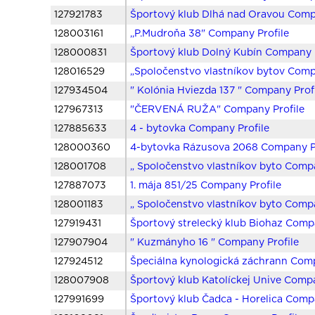
127921783
Športový klub Dlhá nad Oravou Comp
128003161
,,P.Mudroňa 38" Company Profile
128000831
Športový klub Dolný Kubín Company P
128016529
„Spoločenstvo vlastníkov bytov Comp
127934504
" Kolónia Hviezda 137 " Company Prof
127967313
"ČERVENÁ RUŽA" Company Profile
127885633
4 - bytovka Company Profile
128000360
4-bytovka Rázusova 2068 Company Pr
128001708
„ Spoločenstvo vlastníkov byto Compa
127887073
1. mája 851/25 Company Profile
128001183
„ Spoločenstvo vlastníkov byto Compa
127919431
Športový strelecký klub Biohaz Comp
127907904
" Kuzmányho 16 " Company Profile
127924512
Špeciálna kynologická záchrann Comp
128007908
Športový klub Katolíckej Unive Compa
127991699
Športový klub Čadca - Horelica Comp