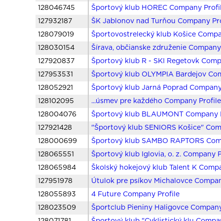
128046745
Športový klub HOREC Company Profi
127932187
ŠK Jablonov nad Turňou Company Pro
128079019
Športovostrelecký klub Košice Compa
128030154
Šírava, občianske združenie Company 
127920837
Športový klub R - SKI Regetovk Comp
127953531
Športový klub OLYMPIA Bardejov Com
128052921
Športový klub Jarná Poprad Company 
128102095
...úsmev pre každého Company Profil
128004076
Športový klub BLAUMONT Company P
127921428
"Športový klub SENIORS Košice" Com
128000699
Športový klub SAMBO RAPTORS Comp
128065551
Športový klub Iglovia, o. z. Company P
128065984
Školský hokejový klub Talent K Compa
127951978
Útulok pre psíkov Michalovce Compan
128055893
4 Future Company Profile
128023509
Športclub Pieniny Haligovce Company