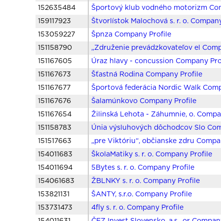
152635484
Športový klub vodného motorizm Com
159117923
Štvorlístok Malochová s. r. o. Company
153059227
Špnza Company Profile
151158790
„Združenie prevádzkovateľov el Comp
151167605
Úraz hlavy - concussion Company Pro
151167673
Šťastná Rodina Company Profile
151167677
Športová federácia Nordic Walk Comp
151167676
Šalamúnkovo Company Profile
151167654
Žilinská Lehota - Záhumnie, o. Compa
151158783
Únia výsluhových dôchodcov Slo Com
151517663
„pre Viktóriu“, občianske zdru Compa
154011683
ŠkolaMatiky s. r. o. Company Profile
154011694
5Bytes s. r. o. Company Profile
154061683
ŽBLNKY s. r. o. Company Profile
153821131
ŠANTY, s.r.o. Company Profile
153731473
4fly s. r. o. Company Profile