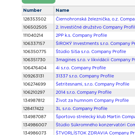
Number
Name
128353502
Čiernohronská železnička, o.z. Compa
106502505
2. Investičné družstvo Company Profi
111040214
2PP k.s. Company Profile
106337157
ŠIROKÝ Investments s.r.o. Company Pr
106350775
Štúdio SiSa s.r.o. Company Profile
106351730
3magines s.r.o. v likvidácii Company P
106476404
4i s.r.o. Company Profile
109263131
31337 s.r.o. Company Profile
106274699
Šetritesnami, s.r.o. Company Profile
106210297
2014 s.r.o. Company Profile
134987812
Život za humnom Company Profile
128417422
3L s.r.o. Company Profile
134987087
Športovo strelecký klub Martin Compa
134986007
Štúdio Súkromného konzervatóri Com
134986073
ŠTVORLÍSTOK ZDRAVIA Company Pro