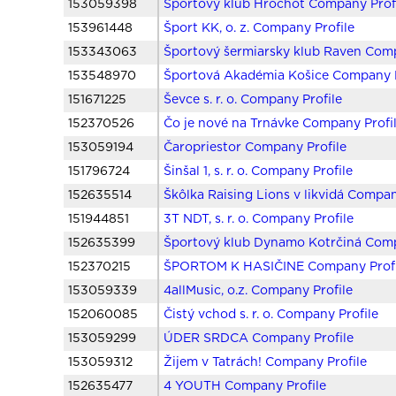
153059398
Športový klub Hrochoť Company Prof
153961448
Šport KK, o. z. Company Profile
153343063
Športový šermiarsky klub Raven Comp
153548970
Športová Akadémia Košice Company P
151671225
Ševce s. r. o. Company Profile
152370526
Čo je nové na Trnávke Company Profi
153059194
Čaropriestor Company Profile
151796724
Šinšal 1, s. r. o. Company Profile
152635514
Škôlka Raising Lions v likvidá Compan
151944851
3T NDT, s. r. o. Company Profile
152635399
Športový klub Dynamo Kotrčiná Comp
152370215
ŠPORTOM K HASIČINE Company Profi
153059339
4allMusic, o.z. Company Profile
152060085
Čistý vchod s. r. o. Company Profile
153059299
ÚDER SRDCA Company Profile
153059312
Žijem v Tatrách! Company Profile
152635477
4 YOUTH Company Profile