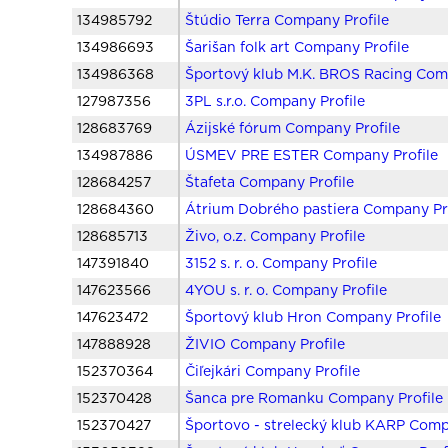
134985792
Štúdio Terra Company Profile
134986693
Šarišan folk art Company Profile
134986368
Športový klub M.K. BROS Racing Com
127987356
3PL s.r.o. Company Profile
128683769
Ázijské fórum Company Profile
134987886
ÚSMEV PRE ESTER Company Profile
128684257
Štafeta Company Profile
128684360
Átrium Dobrého pastiera Company Pr
128685713
Živo, o.z. Company Profile
147391840
3152 s. r. o. Company Profile
147623566
4YOU s. r. o. Company Profile
147623472
Športový klub Hron Company Profile
147888928
ŽIVIO Company Profile
152370364
Čiľejkári Company Profile
152370428
Šanca pre Romanku Company Profile
152370427
Športovo - strelecký klub KARP Comp