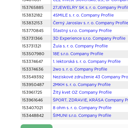
154011631
ČEZ Invest Slovensko, a.s., or Compan
153765885
27JEWELRY SK s. r. o. Company Profi
153832182
4SMILE s. r. o. Company Profile
153832153
Černý Jaroslav s. r. o. Company Profil
153770845
Šťastný s.r.o. Company Profile
153731366
3D Experience s.r.o. Company Profile
153731321
Žula s. r. o. Company Profile
153507980
18E s.r.o. Company Profile
153374647
1. lektorská s. r. o. Company Profile
153374636
2wo s. r. o. Company Profile
153549392
Neziskové združenie 43 Company Prof
153950487
2MKH s. r. o. Company Profile
153961725
Žltý kvet OZ Company Profile
153961646
ŠPORT, ZDRAVIE, KRÁSA Company Pr
153407021
8 ohm s. r. o. Company Profile
153448842
ŠIMUNI s.r.o. Company Profile