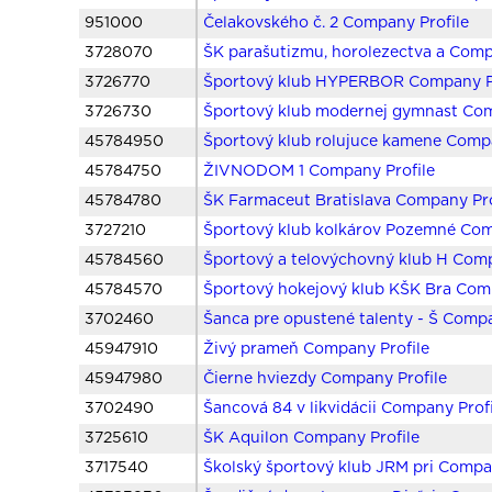
951000
Čelakovského č. 2 Company Profile
3728070
ŠK parašutizmu, horolezectva a Comp
3726770
Športový klub HYPERBOR Company Pr
3726730
Športový klub modernej gymnast Com
45784950
Športový klub rolujuce kamene Compa
45784750
ŽIVNODOM 1 Company Profile
45784780
ŠK Farmaceut Bratislava Company Pro
3727210
Športový klub kolkárov Pozemné Com
45784560
Športový a telovýchovný klub H Comp
45784570
Športový hokejový klub KŠK Bra Comp
3702460
Šanca pre opustené talenty - Š Compa
45947910
Živý prameň Company Profile
45947980
Čierne hviezdy Company Profile
3702490
Šancová 84 v likvidácii Company Prof
3725610
ŠK Aquilon Company Profile
3717540
Školský športový klub JRM pri Compa