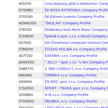
4150110
Únia dopravy, pôšt a telekomun Comp
3715980
ŠK ROSA PATRÓNKA Company Profil
3715590
ŠK Extrem Iuventa Company Profile
45945050
"ŠKOLÁK" Company Profile
3781310
Štefánikov klub Mont Blanc Company 
3722600
Špaček a spol. s r.o. v likvid Company 
567920
5th Dimension computer technol Com
3786010
ŠTÚDIO KOLIBA a.s. Company Profile
4071720
ŠAFÁRIK, s.r.o. Company Profile
2006350
" JELLY " spol. s r.o. "v likv Company P
3488770
2. SBD CONSULT, s.r.o. Company Profi
956490
ČIPERKA s.r.o. Company Profile
4158910
ŽS-EMZ, spol. s r.o. Company Profile
3724350
ŠPORT - TRANS spol. s r.o. Company P
1209860
9-16 s.r.o. Company Profile
3730650
ŠRUBKA, s.r.o. Company Profile