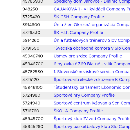
45783930
Špedičný dom Jarovce - Diaľnic Comp
948230
ČAJAKOVA 1 - v likvidácii Company Pr
3725420
ŠK GSH Company Profile
3914600
Únia žien Okresná organizácia Compa
3726330
ŠK F.I.T. Company Profile
3914260
Únia futbalových trénerov Slov Comp
3791550
"Švédska obchodná komora v Slo Com
45946740
Úsmev pre srdce Company Profile
45946700
6 bytovka č.369 Blatné - v lik Compan
45782530
1. Slovenské neziskové servisn Compa
3725120
Športovo-strelecké združenie K Comp
45946100
"Študentský parlament Ekonomic Com
3724980
Športové hry Company Profile
3724940
Športové centrum lyžovania Šen Com
3716760
ŠKOLA Company Profile
45945700
Športový klub Závod Company Profil
45945260
Športový basketbalový klub Slo Comp