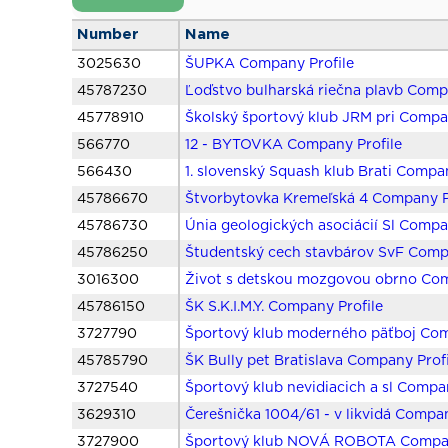
Number
Name
3025630
ŠUPKA Company Profile
45787230
Ľoďstvo bulharská riečna plavb Comp
45778910
Školský športový klub JRM pri Compa
566770
12 - BYTOVKA Company Profile
566430
1. slovenský Squash klub Brati Compan
45786670
Štvorbytovka Kremeľská 4 Company P
45786730
Únia geologických asociácií Sl Compa
45786250
Študentský cech stavbárov SvF Comp
3016300
Život s detskou mozgovou obrno Com
45786150
ŠK S.K.I.M.Y. Company Profile
3727790
Športový klub moderného päťboj Com
45785790
ŠK Bully pet Bratislava Company Prof
3727540
Športový klub nevidiacich a sl Compa
3629310
Čerešnička 1004/61 - v likvidá Compan
3727900
Športový klub NOVÁ ROBOTA Compan