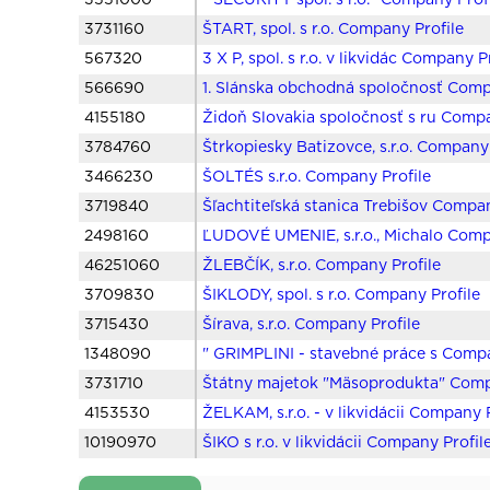
3551000
" SECURITY spol. s r.o." Company Prof
3731160
ŠTART, spol. s r.o. Company Profile
567320
3 X P, spol. s r.o. v likvidác Company P
566690
1. Slánska obchodná spoločnosť Comp
4155180
Židoň Slovakia spoločnosť s ru Compa
3784760
Štrkopiesky Batizovce, s.r.o. Company 
3466230
ŠOLTÉS s.r.o. Company Profile
3719840
Šľachtiteľská stanica Trebišov Compan
2498160
ĽUDOVÉ UMENIE, s.r.o., Michalo Comp
46251060
ŽLEBČÍK, s.r.o. Company Profile
3709830
ŠIKLODY, spol. s r.o. Company Profile
3715430
Šírava, s.r.o. Company Profile
1348090
" GRIMPLINI - stavebné práce s Compa
3731710
Štátny majetok "Mäsoprodukta" Comp
4153530
ŽELKAM, s.r.o. - v likvidácii Company 
10190970
ŠIKO s r.o. v likvidácii Company Profil