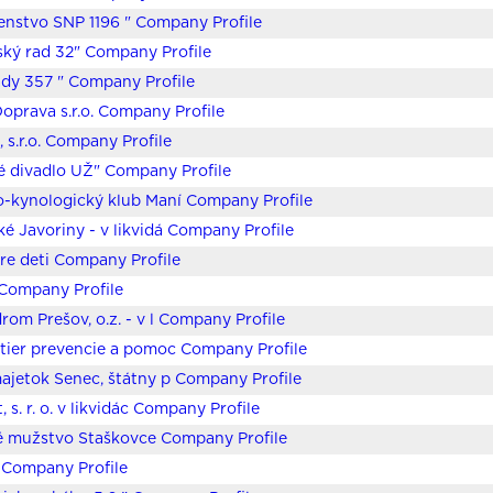
enstvo SNP 1196 " Company Profile
ký rad 32" Company Profile
ády 357 " Company Profile
oprava s.r.o. Company Profile
 s.r.o. Company Profile
 divadlo UŽ" Company Profile
-kynologický klub Maní Company Profile
é Javoriny - v likvidá Company Profile
pre deti Company Profile
Company Profile
rom Prešov, o.z. - v l Company Profile
tier prevencie a pomoc Company Profile
ajetok Senec, štátny p Company Profile
, s. r. o. v likvidác Company Profile
é mužstvo Staškovce Company Profile
f. Company Profile