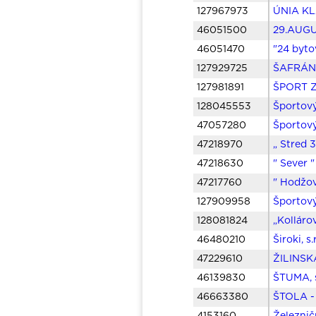
127967973
ÚNIA KL
46051500
29.AUGU
46051470
"24 byto
127929725
ŠAFRÁN 
127981891
ŠPORT Z
128045553
Športov
47057280
Športový
47218970
„ Stred 
47218630
" Sever 
47217760
" Hodžov
127909958
Športov
128081824
„Kolláro
46480210
Široki, s
47229610
ŽILINSK
46139830
ŠTUMA, s
46663380
ŠTOLA - 