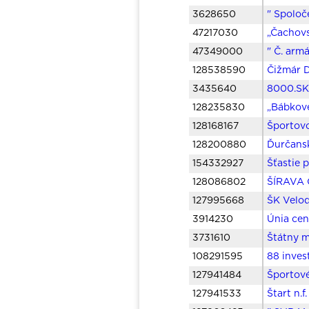
3628650
" Spoloč
47217030
„Čachovs
47349000
" Č. arm
128538590
Čižmár D
3435640
8000.SK,
128235830
„Bábkové
128168167
Športovo
128200880
Ďurčansk
154332927
Šťastie 
128086802
ŠÍRAVA 
127995668
ŠK Velod
3914230
Únia cen
3731610
Štátny m
108291595
88 invest
127941484
Športov
127941533
Štart n.