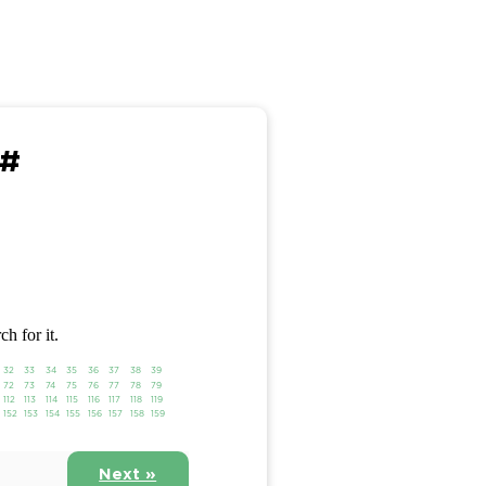
 #
ch for it.
32
33
34
35
36
37
38
39
72
73
74
75
76
77
78
79
112
113
114
115
116
117
118
119
152
153
154
155
156
157
158
159
Next »