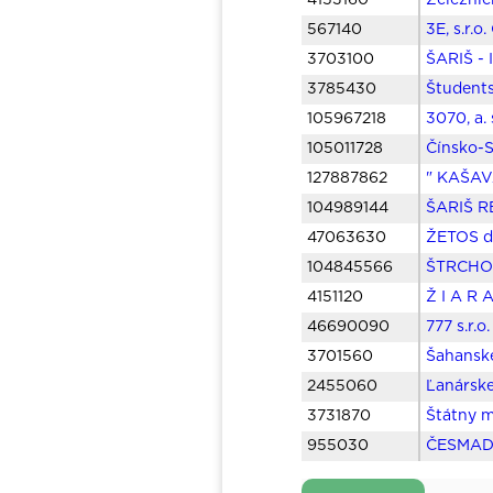
4153160
Železnič
567140
3E, s.r.o
3703100
ŠARIŠ - 
3785430
Študents
105967218
3070, a.
105011728
Čínsko-S
127887862
" KAŠAV
104989144
ŠARIŠ RE
47063630
ŽETOS dr
104845566
ŠTRCHOMO
4151120
Ž I A R 
46690090
777 s.r.
3701560
Šahanské
2455060
Ľanárske
3731870
Štátny m
955030
ČESMAD 