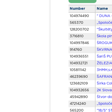
Number
Name
104974490
" DUNA -
565370
„Spoloče
128200702
"Škultét
3716810
Škola pl
104997846
ŠROGUKO 
914760
ŠKVRNA 
104936551
ŠariŠ PU
104932721
ŽELEZIAR
105811142
3HMH,s.r
46239690
ŠAFRAN 
123682109
Širka Col
104932656
2K Slovak
45942890
Štvor-do
47214240
„Spoloče
565200
"18/S" 