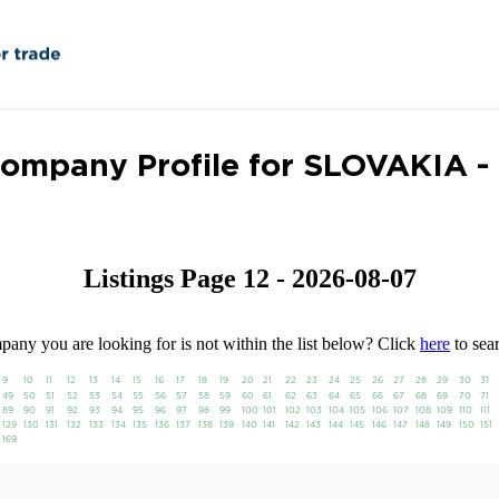
ompany Profile for SLOVAKIA -
Listings Page 12 - 2026-08-07
any you are looking for is not within the list below? Click
here
to sear
9
10
11
12
13
14
15
16
17
18
19
20
21
22
23
24
25
26
27
28
29
30
31
49
50
51
52
53
54
55
56
57
58
59
60
61
62
63
64
65
66
67
68
69
70
71
89
90
91
92
93
94
95
96
97
98
99
100
101
102
103
104
105
106
107
108
109
110
111
129
130
131
132
133
134
135
136
137
138
139
140
141
142
143
144
145
146
147
148
149
150
151
169