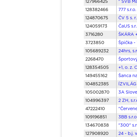
127966425
" SVB Ma
128382466
777 s.r.
124870675
ČV 5 s. r
124059173
ČaUS s.r
3716280
ŠKÁRA +
3723850
Špička -
105689232
24hrs, s.
2268470
Športový
128354505
+1, o. z.
149455162
Šanca na
104852385
ÍZVILÁG 
105002870
3A Slove
104996397
2 ZH, s.
47222410
"Červene
109196851
3BB s.r.o
134670838
"300" s.
127908920
24 - b.j