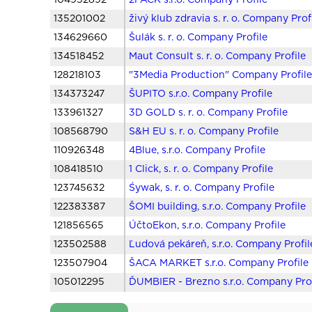
104952892
2PACK s.r.o. Company Profile
135201002
živý klub zdravia s. r. o. Company Prof
134629660
Šulák s. r. o. Company Profile
134518452
Maut Consult s. r. o. Company Profile
128218103
"3Media Production" Company Profil
134373247
ŠUPITO s.r.o. Company Profile
133961327
3D GOLD s. r. o. Company Profile
108568790
S&H EU s. r. o. Company Profile
110926348
4Blue, s.r.o. Company Profile
108418510
1 Click, s. r. o. Company Profile
123745632
Śywak, s. r. o. Company Profile
122383387
ŠOMI building, s.r.o. Company Profile
121856565
ÚčtoEkon, s.r.o. Company Profile
123502588
Ľudová pekáreň, s.r.o. Company Profil
123507904
ŠACA MARKET s.r.o. Company Profile
105012295
ĎUMBIER - Brezno s.r.o. Company Prof