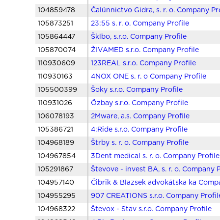
104859478
Čalúnnictvo Gidra, s. r. o. Company Pr
105873251
23:55 s. r. o. Company Profile
105864447
Šklbo, s.r.o. Company Profile
105870074
ŽIVAMED s.r.o. Company Profile
110930609
123REAL s.r.o. Company Profile
110930163
4NOX ONE s. r. o Company Profile
105500399
Šoky s.r.o. Company Profile
110931026
Özbay s.r.o. Company Profile
106078193
2Mware, a.s. Company Profile
105386721
4:Ride s.r.o. Company Profile
104968189
Štrby s. r. o. Company Profile
104967854
3Dent medical s. r. o. Company Profile
105291867
Števove - invest BA, s. r. o. Company P
104957140
Čibrik & Blazsek advokátska ka Compa
104955295
907 CREATIONS s.r.o. Company Profil
104968322
Števox - Stav s.r.o. Company Profile