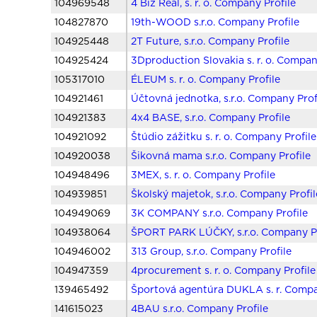
104969548
4 Biz Real, s. r. o. Company Profile
104827870
19th-WOOD s.r.o. Company Profile
104925448
2T Future, s.r.o. Company Profile
104925424
3Dproduction Slovakia s. r. o. Compan
105317010
ÉLEUM s. r. o. Company Profile
104921461
Účtovná jednotka, s.r.o. Company Prof
104921383
4x4 BASE, s.r.o. Company Profile
104921092
Štúdio zážitku s. r. o. Company Profile
104920038
Šikovná mama s.r.o. Company Profile
104948496
3MEX, s. r. o. Company Profile
104939851
Školský majetok, s.r.o. Company Profil
104949069
3K COMPANY s.r.o. Company Profile
104938064
ŠPORT PARK LÚČKY, s.r.o. Company Pr
104946002
313 Group, s.r.o. Company Profile
104947359
4procurement s. r. o. Company Profile
139465492
Športová agentúra DUKLA s. r. Compa
141615023
4BAU s.r.o. Company Profile