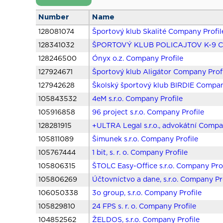
Number
Name
128081074
Športový klub Skalité Company Profil
128341032
ŠPORTOVÝ KLUB POLICAJTOV K-9 Co
128246500
Ónyx o.z. Company Profile
127924671
Športový klub Aligátor Company Prof
127942628
Školský športový klub BIRDIE Compan
105843532
4eM s.r.o. Company Profile
105916858
96 project s.r.o. Company Profile
128281915
+ULTRA Legal s.r.o., advokátní Compa
105811089
Šimunek s.r.o. Company Profile
105767444
1 bit, s. r. o. Company Profile
105806315
ŠTOLC Easy-Office s.r.o. Company Prof
105806269
Účtovníctvo a dane, s.r.o. Company Pr
106050338
3o group, s.r.o. Company Profile
105829810
24 FPS s. r. o. Company Profile
104852562
ŽELDOS, s.r.o. Company Profile