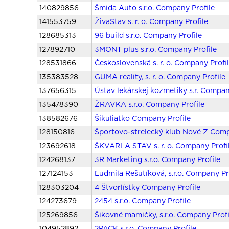
140829856
Šmida Auto s.r.o. Company Profile
141553759
ŽivaStav s. r. o. Company Profile
128685313
96 build s.r.o. Company Profile
127892710
3MONT plus s.r.o. Company Profile
128531866
Československá s. r. o. Company Profi
135383528
GUMA reality, s. r. o. Company Profile
137656315
Ústav lekárskej kozmetiky s.r. Compan
135478390
ŽRAVKA s.r.o. Company Profile
138582676
Šikuliatko Company Profile
128150816
Športovo-strelecký klub Nové Z Comp
123692618
ŠKVARLA STAV s. r. o. Company Profi
124268137
3R Marketing s.r.o. Company Profile
127124153
Ľudmila Rešutíková, s.r.o. Company Pr
128303204
4 Štvorlístky Company Profile
124273679
2454 s.r.o. Company Profile
125269856
Šikovné mamičky, s.r.o. Company Profi