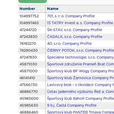
Number
Name
104997752
701, s. r. o. Company Profile
104997465
13 TATRY Invest a. s. Company Profile
47244720
ŠK-STAV, s.r.o. Company Profile
47243830
ČADALK, s.r.o. Company Profile
76182270
4D, s.r.o. Company Profile
74290430
ČIERNY POTOK, s.r.o. Company Profil
47247830
Špeciálne technológie, s.r.o. Company 
45871030
Športové združenie Prameň Brat Com
45871000
Športový klub BF Wogy Company Prof
46141410
Športový klub Žarnovica Company Pro
47566730
Ľavicový blok - v likvidácii Company P
46886770
Ústav jaderného výzkumu Řež a. Comp
45985600
Športový klub Báhoň Company Profil
45985630
9 b.j. Častá Company Profile
46886460
Športový klub PANTER Trnava Compan