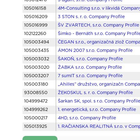
105012470
3 again, s.r.o. Company Profile
105016158
4M-Consulting s.r.o. v likvidá Company
105016209
3 STON s. r. o. Company Profile
105016999
ŠV ZVARTECH, s.r.o. Company Profile
102122260
Šimko - Bernáth s.r.o. Company Profil
105003494
ČEGAN s.r.o., organizačná zlož Compa
105003435
ÁMON 2007 s.r.o. Company Profile
105003032
ŠAKOŇ, s.r.o. Company Profile
105003020
ŽABKA s.r.o. Company Profile
105003207
7 sumIT s.r.o. Company Profile
105003180
„Ahilles” družstvo, organizačn Compa
93008550
ŽEKOSKUL s. r. o. Company Profile
104999472
Šarkan SK, spol. s r.o. Company Profil
104999262
1. energetická, s.r.o. Company Profile
105000217
4HD, s.r.o. Company Profile
105013925
1. RAČIANSKA REALITNÁ s.r.o. v Comp