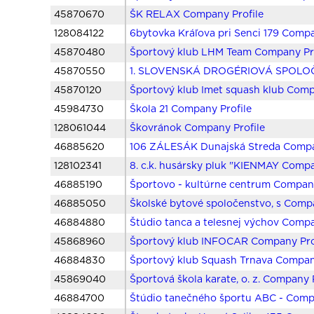
45870670
ŠK RELAX Company Profile
128084122
6bytovka Kráľova pri Senci 179 Compa
45870480
Športový klub LHM Team Company Pro
45870550
1. SLOVENSKÁ DROGÉRIOVÁ SPOLOČ 
45870120
Športový klub Imet squash klub Comp
45984730
Škola 21 Company Profile
128061044
Škovránok Company Profile
46885620
106 ZÁLESÁK Dunajská Streda Compa
128102341
8. c.k. husársky pluk "KIENMAY Compa
46885190
Športovo - kultúrne centrum Company
46885050
Školské bytové spoločenstvo, s Compa
46884880
Štúdio tanca a telesnej výchov Compa
45868960
Športový klub INFOCAR Company Pro
46884830
Športový klub Squash Trnava Compan
45869040
Športová škola karate, o. z. Company 
46884700
Štúdio tanečného športu ABC - Comp