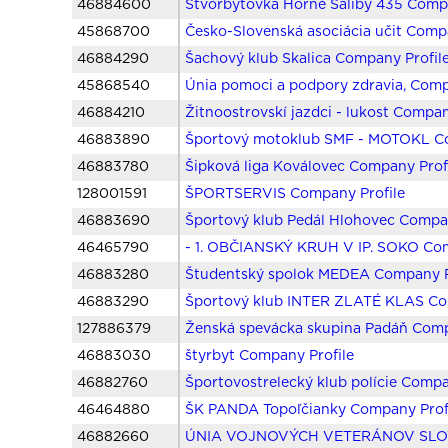
46884600
Štvorbytovka Horné Saliby 435 Compa
45868700
Česko-Slovenská asociácia učit Comp
46884290
Šachový klub Skalica Company Profil
45868540
Únia pomoci a podpory zdravia, Comp
46884210
Žitnoostrovskí jazdci - lukost Compan
46883890
Športový motoklub SMF - MOTOKL Co
46883780
Šipková liga Koválovec Company Prof
128001591
ŠPORTSERVIS Company Profile
46883690
Športový klub Pedál Hlohovec Compan
46465790
- 1. OBČIANSKÝ KRUH V IP. SOKO Com
46883280
Študentský spolok MEDEA Company P
46883290
Športový klub INTER ZLATÉ KLAS Co
127886379
Ženská spevácka skupina Padáň Comp
46883030
štyrbyt Company Profile
46882760
Športovostrelecký klub polície Compa
46464880
ŠK PANDA Topoľčianky Company Prof
46882660
ÚNIA VOJNOVÝCH VETERÁNOV SLOVE