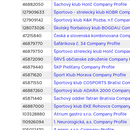
46882050
Šachový klub Holíč Company Profile
127909633
Športovo - strelecký klub KOBR Comp
127909142
Športový klub K&K Pozba, n.f. Compan
128073026
Školský florbalový klub BOGDAU Com
47215840
Česká a slovenská kombinovaná Comp
46879770
Šafárikova č. 34 Company Profile
46879730
Športovo strelecký klub Holíč Compan
45872090
ŠRVŠ občianske združenie Company P
46879440
ŠKP Piešťany Company Profile
45871620
Šport Klub Morava Company Profile
45871550
Športový klub COSPORTS Bratisl Com
46887260
Športový klub ADARA 2000 Company 
45871440
Šachový oddiel Tatran Bratisla Compa
46887000
Športový klub EKE Rohovce Company 
103528880
Átrium gastro s.r.o. Company Profile
110926094
1. Neurologická, a.s. Company Profile