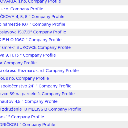
VAKIA, s.r.o. Company Profile
s.r.o. Company Profile
KOVA 4, 5, 6 " Company Profile
o námestie 107 " Company Profile
oslavova 15,17,19" Company Profile
K É H O 1060 " Company Profile
ý smrek" BUKOVCE Company Profile
a 9, 11, 13 " Company Profile
r Company Profile
i okresu Kežmarok, n.f Company Profile
ol. s r.o. Company Profile
 spoločenstvo 241 " Company Profile
ovce 69 na parcele č. Company Profile
autov 4,5 " Company Profile
 združenie TJ MELISS B Company Profile
osť " Company Profile
ORIČKOU " Company Profile