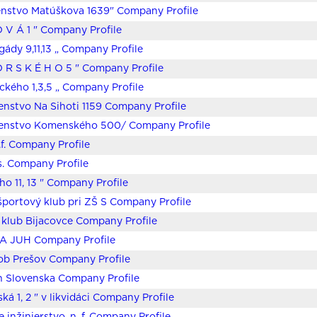
nstvo Matúškova 1639" Company Profile
O V Á 1 " Company Profile
rigády 9,11,13 „ Company Profile
O R S K É H O 5 " Company Profile
ického 1,3,5 „ Company Profile
enstvo Na Sihoti 1159 Company Profile
čenstvo Komenského 500/ Company Profile
.f. Company Profile
.s. Company Profile
ho 11, 13 " Company Profile
športový klub pri ZŠ S Company Profile
klub Bijacovce Company Profile
 JUH Company Profile
ob Prešov Company Profile
n Slovenska Company Profile
ká 1, 2 " v likvidáci Company Profile