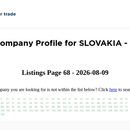
ompany Profile for SLOVAKIA -
Listings Page 68 - 2026-08-09
any you are looking for is not within the list below? Click
here
to sear
9
10
11
12
13
14
15
16
17
18
19
20
21
22
23
24
25
26
27
28
29
30
31
49
50
51
52
53
54
55
56
57
58
59
60
61
62
63
64
65
66
67
68
69
70
71
89
90
91
92
93
94
95
96
97
98
99
100
101
102
103
104
105
106
107
108
109
110
111
129
130
131
132
133
134
135
136
137
138
139
140
141
142
143
144
145
146
147
148
149
150
151
169