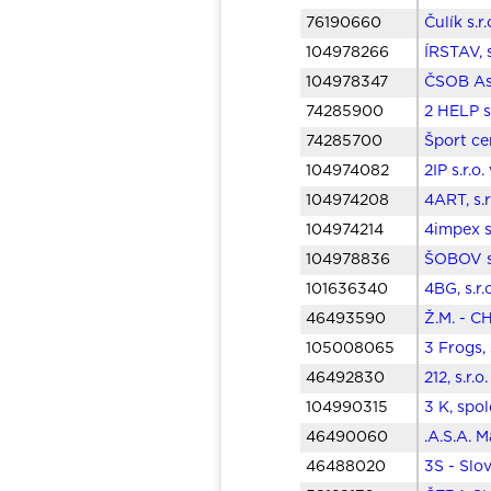
76190660
Čulík s.r
104978266
ÍRSTAV, 
104978347
ČSOB Ass
74285900
2 HELP s
74285700
Šport ce
104974082
2IP s.r.o
104974208
4ART, s.
104974214
4impex s
104978836
ŠOBOV s.
101636340
4BG, s.r
46493590
Ž.M. - C
105008065
3 Frogs, 
46492830
212, s.r.
104990315
3 K, spo
46490060
.A.S.A. M
46488020
3S - Slo