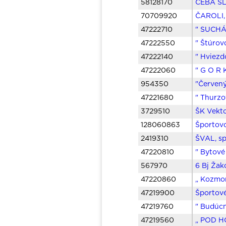
58128170
ČEBA SLO
70709920
ČAROLI, 
47222710
" SUCHÁČ
47222550
" Štúrov
47222140
" Hviezd
47222060
" G O R 
954350
"Červen
47221680
" Thurzov
3729510
ŠK Vekto
128060863
Športovc
2419310
ŠVAL, sp
47220810
" Bytové
567970
6 Bj Žak
47220860
„ Kozmon
47219900
Športové
47219760
" Budúcn
47219560
„ POD H