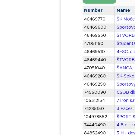
Number
Name
46469770
ŠK Moče
46469600
Športovo
46469530
ŠTVORBY
47051160
Študents
46469510
4FSC, o.
46469440
ŠTVORBY
47051040
ŠANCA, s
46469260
ŠK-Sokol
46469250
Športový
74550090
ČSOB dis
105312154
7 iron s.
74285150
3 Faces, 
104978552
ŠPORT SE
74440490
4 B c s.r
84852490
3 H - des