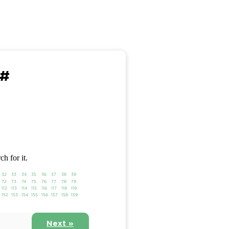
 #
ch for it.
32
33
34
35
36
37
38
39
72
73
74
75
76
77
78
79
112
113
114
115
116
117
118
119
152
153
154
155
156
157
158
159
Next »