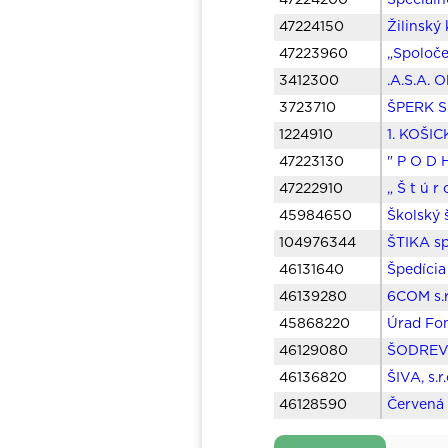
47224200
Špeciálne
47224150
Žilinský
47223960
„Spoloče
3412300
.A.S.A. O
3723710
ŠPERK SL
1224910
1. KOŠI
47223130
" P O D 
47222910
„ Š t ú r
45984650
Školský 
104976344
ŠTIKA sp
46131640
Špedícia 
46139280
6COM s.r
45868220
Úrad Fo
46129080
ŠODREV s
46136820
ŠIVA, s.
46128590
Červená 