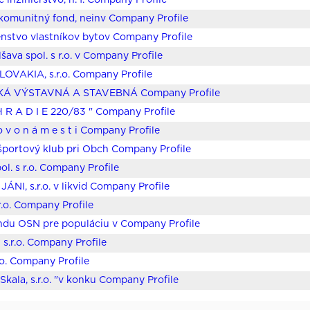
 inžinierstvo, n. f. Company Profile
 komunitný fond, neinv Company Profile
nstvo vlastníkov bytov Company Profile
lšava spol. s r.o. v Company Profile
OVAKIA, s.r.o. Company Profile
CKÁ VÝSTAVNÁ A STAVEBNÁ Company Profile
H R A D I E 220/83 " Company Profile
 o v o n á m e s t i Company Profile
športový klub pri Obch Company Profile
ol. s r.o. Company Profile
JÁNI, s.r.o. v likvid Company Profile
.o. Company Profile
ndu OSN pre populáciu v Company Profile
.r.o. Company Profile
r.o. Company Profile
Skala, s.r.o. "v konku Company Profile