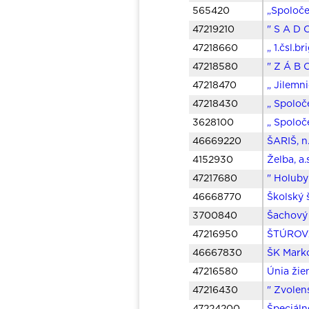
565420
„Spoloče
47219210
" S A D 
47218660
„ 1.čsl.b
47218580
" Z Á B 
47218470
„ Jilemn
47218430
„ Spoloč
3628100
„ Spolo
46669220
ŠARIŠ, n
4152930
Želba, a
47217680
" Holuby
46668770
Školský 
3700840
Šachový 
47216950
ŠTÚROVA
46667830
ŠK Mark
47216580
Únia žie
47216430
" Zvolens