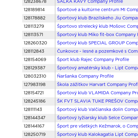
128238678
ŠÁLKA KÁVY Company Profile
128189814
Športové a kultúrne centrum MI Comp
128178882
Športový klub Brazílskeho Jiu Compan
128113279
Športovo strelecký klub Mošovc Comp
128113571
Športový klub Miko fit-box Company P
128260320
Športový klub SPECIAL GROUP Compa
128112843
Čunkovce - lesné a pozemkové s Comp
128154069
Šport klub Rajec Company Profile
128129387
Športový amatérsky klub - Lipt Compa
128032310
Ňaršanka Company Profile
127983198
Škola zážitkov Harvart Company Profi
128154721
Športový klub VLAMIDA Company Pro
128245186
ŠK FVT SLAVIA TUKE PREŠOV Compan
128111143
Športový klub Valčianska dolin Compa
128144347
Športový lyžiarsky klub Selce Compan
128144167
Šport pre všetkých Kežmarok, o Comp
128250719
Športový klub Kalokagatia Lipt Compa