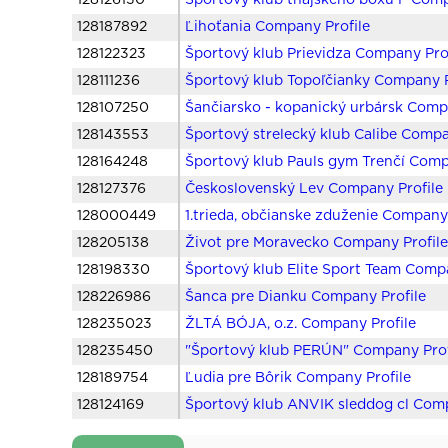
128126130
Športový klub thajského boxu P Comp
128187892
Ľihoťania Company Profile
128122323
Športový klub Prievidza Company Pro
128111236
Športový klub Topoľčianky Company P
128107250
Šančiarsko - kopanický urbársk Comp
128143553
Športový strelecký klub Calibe Compa
128164248
Športový klub Pauls gym Trenčí Comp
128127376
Československý Lev Company Profile
128000449
1.trieda, občianske zduženie Company 
128205138
Život pre Moravecko Company Profil
128198330
Športový klub Elite Sport Team Compa
128226986
Šanca pre Dianku Company Profile
128235023
ŽLTÁ BÓJA, o.z. Company Profile
128235450
"Športový klub PERÚN" Company Prof
128189754
Ľudia pre Bôrik Company Profile
128124169
Športový klub ANVIK sleddog cl Comp