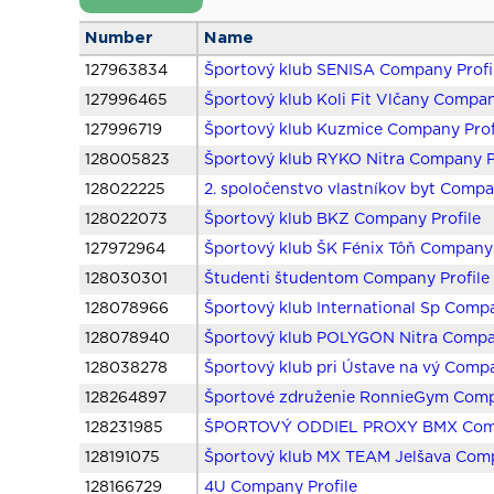
Number
Name
127963834
Športový klub SENISA Company Profi
127996465
Športový klub Koli Fit Vlčany Compan
127996719
Športový klub Kuzmice Company Prof
128005823
Športový klub RYKO Nitra Company P
128022225
2. spoločenstvo vlastníkov byt Compa
128022073
Športový klub BKZ Company Profile
127972964
Športový klub ŠK Fénix Tôň Company 
128030301
Študenti študentom Company Profile
128078966
Športový klub International Sp Compa
128078940
Športový klub POLYGON Nitra Compan
128038278
Športový klub pri Ústave na vý Compa
128264897
Športové združenie RonnieGym Comp
128231985
ŠPORTOVÝ ODDIEL PROXY BMX Comp
128191075
Športový klub MX TEAM Jelšava Comp
128166729
4U Company Profile