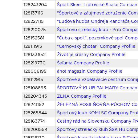
128243204
Šport Skeet Liptovské Sliače Company
128137116
"Športové a záujmové združenie Comp
128227115
"Ľudová hudba Ondreja Kandráča Com
128210075
Športovo strelecký klub - Prib Compa
128152581
"Čuba a spol.", pozemkové spol Compa
128111913
"Černovský chotár" Company Profile
128133652
Život je krásny Company Profile
128219730
Šaľania Company Profile
128006195
áno! magazín Company Profile
128112915
Športové a vzdelávacie centrum Comp
128108893
ŠPORTOVÝ KLUB PALMARY Company 
128204343
ŽLNA Company Profile
128241152
ŽELEZNÁ POSILŇOVŇA PÚCHOV Comp
128265844
Športový klub KOMI SC Company Prof
128163774
Čestný rád na Slovensku Company Pro
128200554
Športový strelecký klub ŠSK Hu Comp