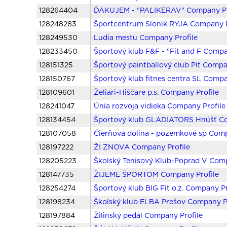
128264404
ĎAKUJEM - "PAĽIKERAV" Company Pr
128248283
Športcentrum Slonik RYJA Company P
128249530
Ľudia mestu Company Profile
128233450
Športový klub F&F - "Fit and F Compa
128151325
Športový paintballový club Pit Compa
128150767
Športový klub fitnes centra SL Compa
128109601
Želiari-Hiščare p.s. Company Profile
128241047
Únia rozvoja vidieka Company Profile
128134454
Športový klub GLADIATORS Hnúšť Co
128107058
Čierňová dolina - pozemkové sp Comp
128197222
ŽI ZNOVA Company Profile
128205223
Školský Tenisový Klub-Poprad V Comp
128147735
ŽIJEME ŠPORTOM Company Profile
128254274
Športový klub BIG Fit o.z. Company Pr
128198234
Školský klub ELBA Prešov Company Pr
128197884
Žilinský pedál Company Profile