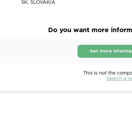
SK, SLOVAKIA
Do you want more informat
Get more informa
This is not the comp
Search a 