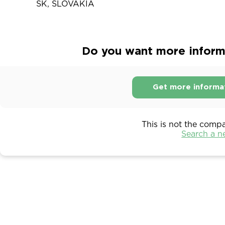
SK, SLOVAKIA
Do you want more informat
Get more informa
This is not the comp
Search a 