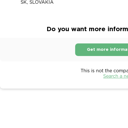
SK, SLOVAKIA
Do you want more informat
Get more informa
This is not the comp
Search a 