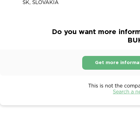
SK, SLOVAKIA
Do you want more inform
BU
Get more informa
This is not the comp
Search a 