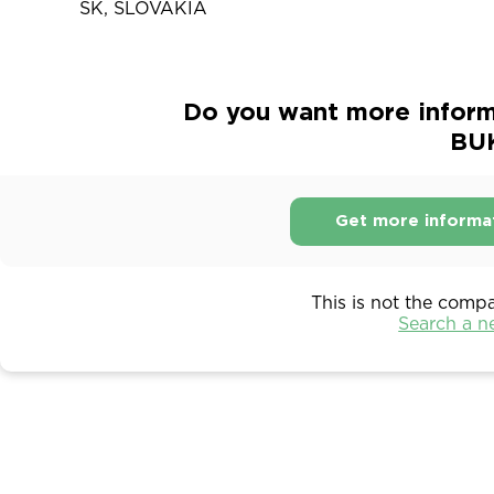
SK, SLOVAKIA
Do you want more inform
BU
Get more informa
This is not the comp
Search a 