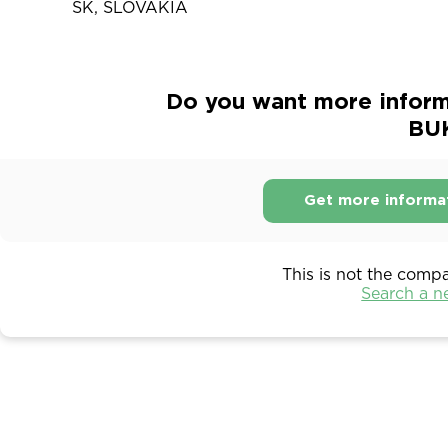
SK, SLOVAKIA
Do you want more inform
BU
Get more informa
This is not the comp
Search a 