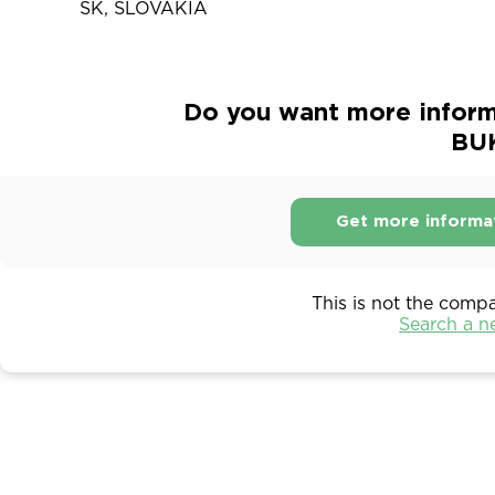
SK, SLOVAKIA
Do you want more inform
BU
Get more informa
This is not the comp
Search a 