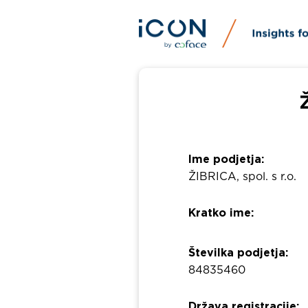
Ime podjetja:
ŽIBRICA, spol. s r.o.
Kratko ime:
Številka podjetja:
84835460
Država registracije: