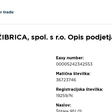
ŽIBRICA, spol. s r.o. Opis podjetj
Easy number:
00005242342553
Matična številka:
36723746
Registracijska številka:
19259/N
Naslov:
Štitáre 951 01