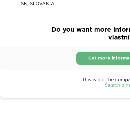
SK, SLOVAKIA
Do you want more infor
vlastn
Get more informa
This is not the comp
Search a 