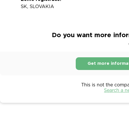
SK, SLOVAKIA
Do you want more infor
Get more informa
This is not the comp
Search a 