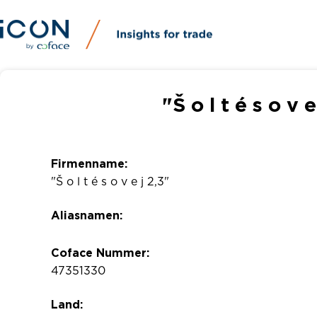
"Š o l t é s o v 
Firmenname:
"Š o l t é s o v e j 2,3"
Aliasnamen:
Coface Nummer:
47351330
Land: