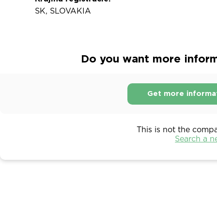
SK, SLOVAKIA
Do you want more informa
Get more informa
This is not the comp
Search a 