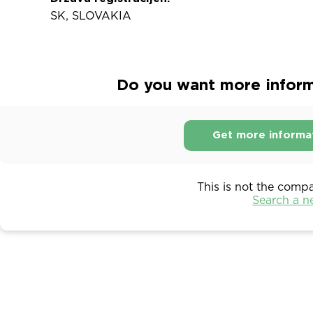
SK, SLOVAKIA
Do you want more informa
Get more informa
This is not the comp
Search a 