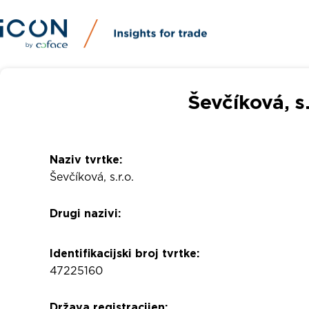
Ševčíková, s.
Naziv tvrtke:
Ševčíková, s.r.o.
Drugi nazivi:
Identifikacijski broj tvrtke:
47225160
Država registracijen: