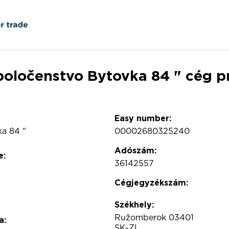
poločenstvo Bytovka 84 " cég pr
Easy number:
ka 84 "
00002680325240
Adószám:
e:
36142557
Cégjegyzékszám:
Székhely:
Ružomberok 03401
a:
SK-ZI