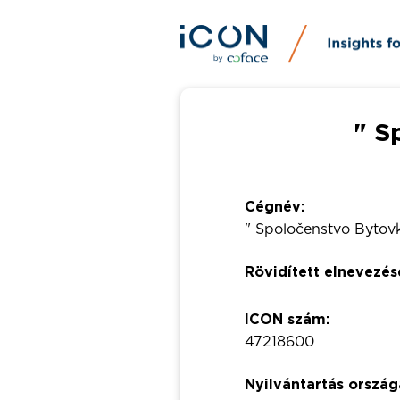
" S
Cégnév:
" Spoločenstvo Bytov
Rövidített elnevezés
ICON szám:
47218600
Nyilvántartás ország