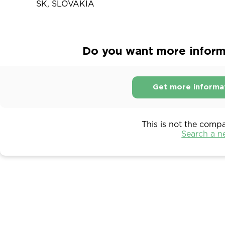
SK, SLOVAKIA
Do you want more informa
Get more informa
This is not the comp
Search a 