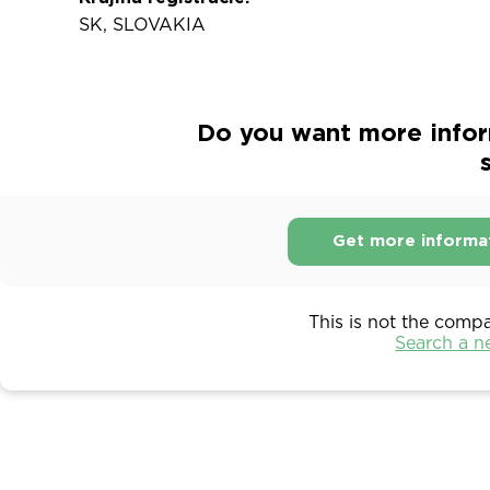
SK, SLOVAKIA
Do you want more inform
s
Get more informa
This is not the comp
Search a 