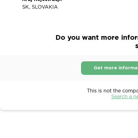
SK, SLOVAKIA
Do you want more inform
s
Get more informa
This is not the comp
Search a 