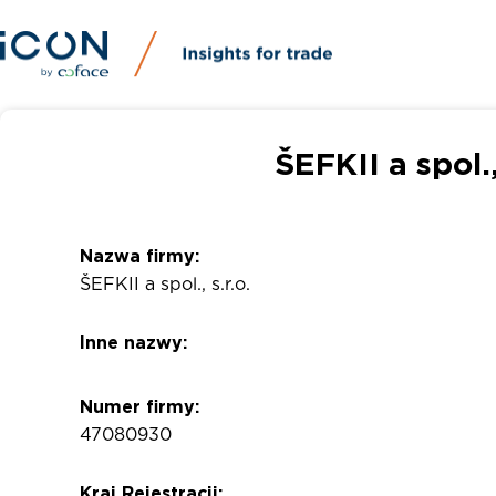
ŠEFKII a spol.
Nazwa firmy:
ŠEFKII a spol., s.r.o.
Inne nazwy:
Numer firmy:
47080930
Kraj Rejestracji: