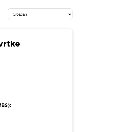
tvrtke
MBS):