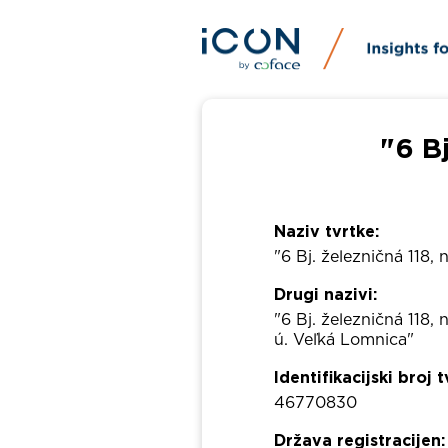
"6 Bj
Naziv tvrtke:
"6 Bj. železničná 118, 
Drugi nazivi:
"6 Bj. železničná 118, 
ú. Veľká Lomnica"
Identifikacijski broj t
46770830
Država registracijen: