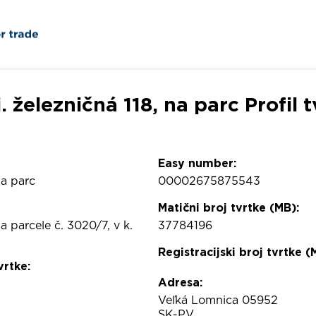
. železničná 118, na parc Profil 
Easy number:
na parc
00002675875543
Matični broj tvrtke (MB):
na parcele č. 3020/7, v k.
37784196
Registracijski broj tvrtke (
vrtke:
Adresa:
Veľká Lomnica 05952
SK-PV