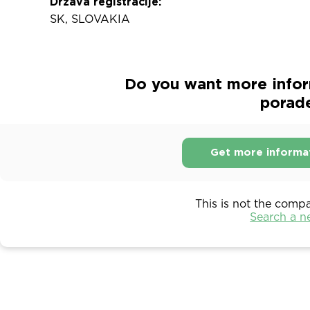
Država registracije:
SK, SLOVAKIA
Do you want more infor
porade
Get more informa
This is not the comp
Search a 