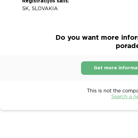
Registracijos šalis:
SK, SLOVAKIA
Do you want more infor
porade
Get more informa
This is not the comp
Search a 