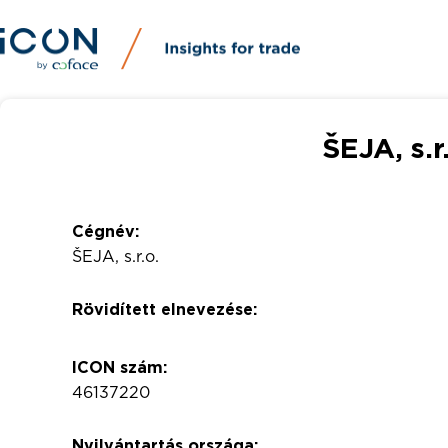
ŠEJA, s.r
Cégnév:
ŠEJA, s.r.o.
Rövidített elnevezése:
ICON szám:
46137220
Nyilvántartás országa: