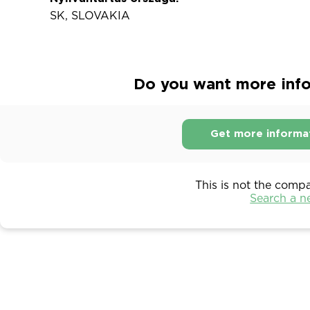
SK, SLOVAKIA
Do you want more infor
Get more informa
This is not the comp
Search a 