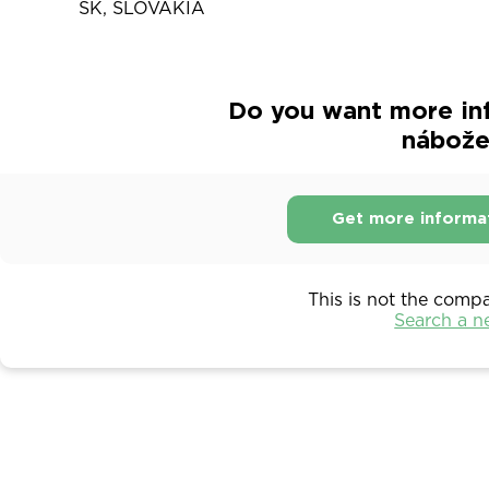
SK, SLOVAKIA
Do you want more in
nábože
Get more informa
This is not the comp
Search a 