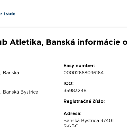
b Atletika, Banská informácie 
Easy number:
a, Banská
00002668096164
IČO:
35983248
a, Banská Bystrica
Registračné číslo:
Adresa:
Banská Bystrica 97401
SK-BC