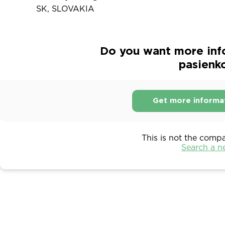
SK, SLOVAKIA
Do you want more info
pasienk
Get more informa
This is not the comp
Search a 