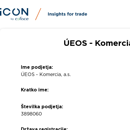
ÚEOS - Komercia
Ime podjetja:
ÚEOS - Komercia, a.s.
Kratko ime:
Številka podjetja:
3898060
Država registracije: