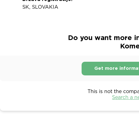
SK, SLOVAKIA
Do you want more i
Komer
Get more informa
This is not the comp
Search a 