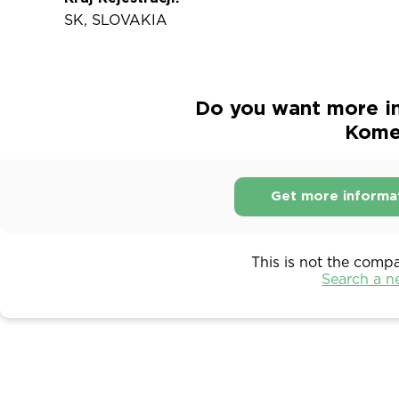
SK, SLOVAKIA
Do you want more i
Komer
Get more informa
This is not the comp
Search a 