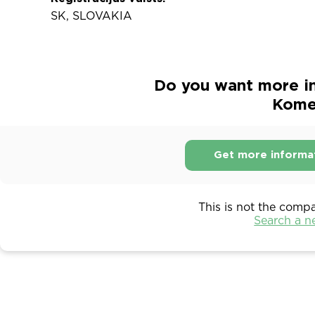
SK, SLOVAKIA
Do you want more i
Komer
Get more informa
This is not the comp
Search a 