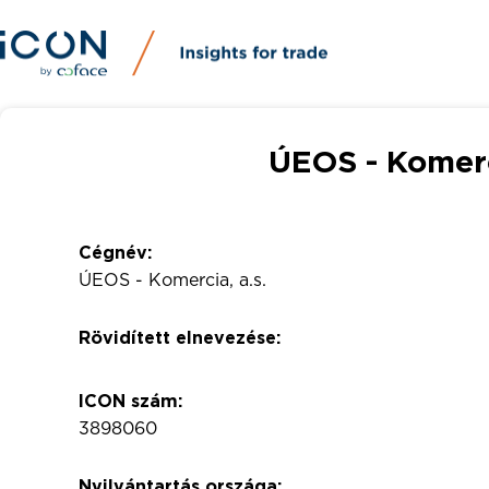
ÚEOS - Komerci
Cégnév:
ÚEOS - Komercia, a.s.
Rövidített elnevezése:
ICON szám:
3898060
Nyilvántartás országa: