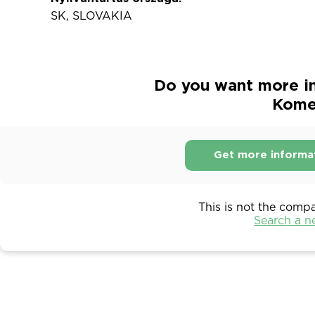
SK, SLOVAKIA
Do you want more i
Komer
Get more informa
This is not the comp
Search a 