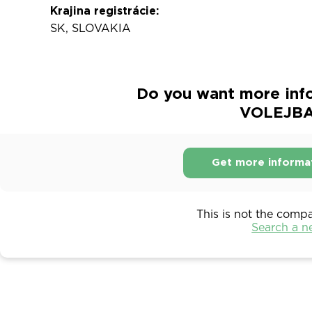
Krajina registrácie:
SK, SLOVAKIA
Do you want more in
VOLEJBA
Get more informa
This is not the comp
Search a 