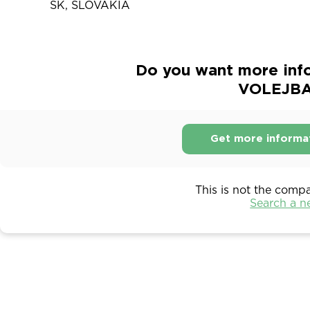
SK, SLOVAKIA
Do you want more in
VOLEJBA
Get more informa
This is not the comp
Search a 