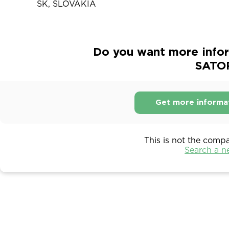
SK, SLOVAKIA
Do you want more infor
SATOR
Get more informa
This is not the comp
Search a 